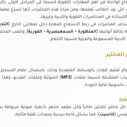
اع كواحدة من أهم المهارات اللغوية لاسيما في المراحل الأولى بالنس
 التي يود الطالب تعلمها. ومن مزايا هذه المختبرات أنها تسرّع عم
الأستاذة في المحاضرات اللغوية والأدبية وغيرها.
اعد المختبرات في ربط الاستماع كمهارة دخل بمهارتي الخرج (
التحد
 بكافة أنواعها (
المنظورة - السمعبصرية - الفورية
). وتلعب المختب
 الأدبية المسموعة والمرئية لاسيما الأفلام.
المختبر
م تعليم للغات بالوسائط المتعددة وذلك باستبدال نظام التسجيل
يات المتقدمة لاسيما ملفات (
MP3
) الصوتية وملفات الفيديو. وهذا
حاسوبية عالية الجودة.
هزة
كل مختبر لثلاثين طالباً وكل مقعد مجهز بأجهزة صوتية مربوط
يسي (
كاسيت
)، مما يشكل قاعة درسية بمعدات تقنية مثالية.