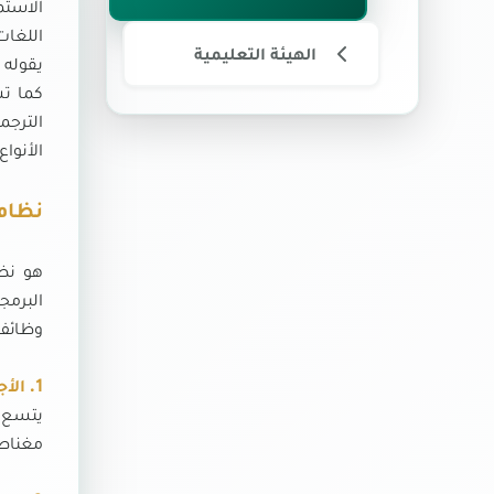
الاستم
اللغات
الهيئة التعليمية
يقوله 
كما تس
الترجمة
الأنواع
نظام 
هو نظا
البرمج
وظائف 
1.
الأج
يتسع 
مغناط