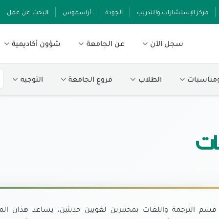
مركز الإستشارات والتدريب
الجودة
أراسموس
البحث عن عمل
سجل الآن
عن الجامعة
شؤون أكاديمية
ومناسبات
الطلاب
فروع الجامعة
التوجيه
ات
قسم الترجمة واللغات بمختبرين لغويين حديثين، يساعد هذان ال