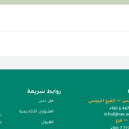
روابط سريعة
س — الفرع الرئيسي
من نحن
+961 6 44
الشؤون الأكاديمية
info@jinan.e
ت
— فرع
القبول
ا
+961 7 72