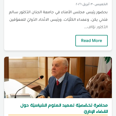
الخميس ٣٠ أبريل ٢٠٢٦
بحضور رئيس مجلس الأمناء في جامعة الجنان الدّكتور سالم
فتحي يكن، وعمداء الكلّيّات، ورئيس الاتّحاد الدّوليّ للمعوّقين
الدّكتور نوّاف...
الجنان تناقش رسالة ماجستير لطالب من ذوي الإ
Read More
محاضرة تخصّصيّة لعميد العلوم السّياسيّة حول
القضاء الإداريّ