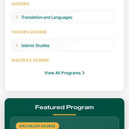
HONORS
Biology
Translation and Languages
Computer Science
HONORS DEGREE
Kindergarten
Islamic Studies
School Elementary Teaching
MASTER'S DEGREE
Medical Laboratory Technology
View All Programs
Accounting
Medical Social Assistance
Arabic Language
Nursing Express Program
Business Information Technology
Featured Program
Nursing Sciences
Communication & Journalism
BACHELOR DEGREE
Political Science