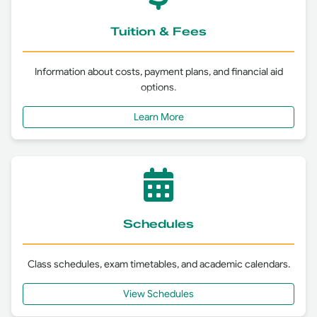
Tuition & Fees
Translation and Languages
Information about costs, payment plans, and financial aid
MASTERS IN PUBLIC HEALTH
options.
Control of Infectious Diseases
— Tuition & Fees
Learn More
Health Education
Public Health Genetics
PH.D. DEGREE
Schedules
Arabic Language
Class schedules, exam timetables, and academic calendars.
Philosophy of Business Administration
View Schedules