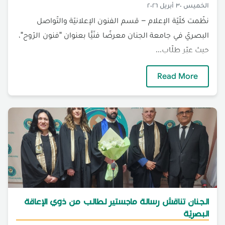
الخميس ٣٠ أبريل ٢٠٢٦
نظّمت كلّيّة الإعلام – قسم الفنون الإعلانيّة والتّواصل
البصريّ في جامعة الجنان معرضًا فنّيًّا بعنوان "فنون الرّوح"،
حيث عبّر طلّاب...
الجنان تحتفي بنتاج طلّابها الفنّيّ في معرض فنون
Read More
الجنان تناقش رسالة ماجستير لطالب من ذوي الإعاقة
البصريّة