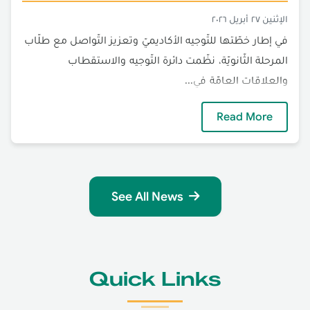
الإثنين ٢٧ أبريل ٢٠٢٦
في إطار خطّتها للتّوجيه الأكاديميّ وتعزيز التّواصل مع طلّاب
المرحلة الثّانويّة، نظّمت دائرة التّوجيه والاستقطاب
والعلاقات العامّة في...
الجنان تعزّز حضورها الميدانيّ في الثّانويّا"
Read More
See All News
Quick Links