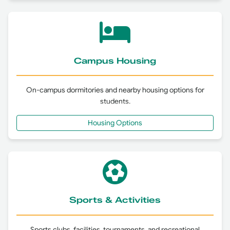
Shariaa and Islamic Studies
TEACHING DIPLOMA
Arabic
Campus Housing
Economics
On-campus dormitories and nearby housing options for
students.
English
Housing Options
French
Primary Education
Social Sciences
Sports & Activities
Sports clubs, facilities, tournaments, and recreational