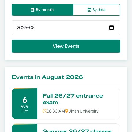
By month
By date
Select month
View Events
Events in August 2026
Fall 26/27 entrance
6
exam
AUG
Thu
08:30 AM
Jinan University
Summer 26/27 classes