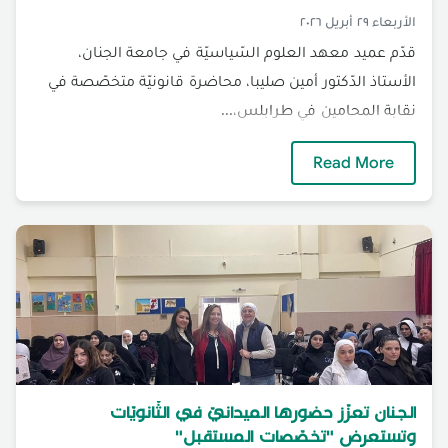
الأربعاء ٢٩ أبريل ٢٠٢٦
قدّم عميد معهد العلوم السّياسيّة في جامعة الجنان،
الأستاذ الدّكتور أمين صليبا، محاضرة قانونيّة متخصّصة في
نقابة المحامين في طرابلس،...
محاضرة تخصّصيّة لعميد العلوم السّياسيّة حول ا
Read More
الجنان تعزّز حضورها الميدانيّ في الثّانويّات
وتستعرض "تخصّصات المستقبل"