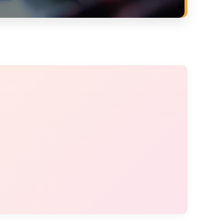
Research
Excellence in education and research