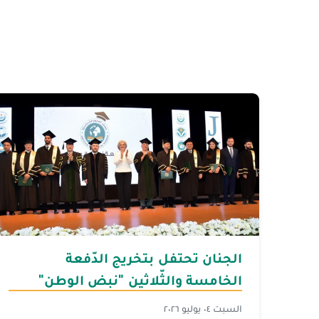
الجنان تحتفل بتخريج الدّفعة
الخامسة والثّلاثين "نبض الوطن"
برعاية وزيرة التّربية والتّعليم العالي
السبت ٠٤ يوليو ٢٠٢٦