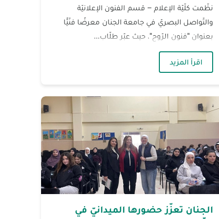
نظّمت كلّيّة الإعلام – قسم الفنون الإعلانيّة
والتّواصل البصريّ في جامعة الجنان معرضًا فنّيًّا
بعنوان "فنون الرّوح"، حيث عبّر طلّاب...
يرة التّربية والتّعليم العالي
— الجنان تحتفي بنتاج طلّابها الفنّيّ في معرض فنون ال
اقرأ المزيد
الجنان تعزّز حضورها الميدانيّ في