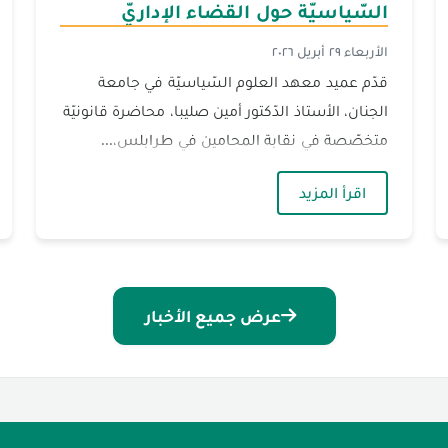
السّياسيّة حول القضاء الإداريّ
الأربعاء ٢٩ أبريل ٢٠٢٦
قدّم عميد معهد العلوم السّياسيّة في جامعة
الجنان، الأستاذ الدّكتور أمين صليبا، محاضرة قانونيّة
متخصّصة في نقابة المحامين في طرابلس،...
من ذوي الإعاقة البصريّة
— محاضرة تخصّصيّة لعميد العلوم السّياسيّة ح
اقرأ المزيد
عرض جميع الأخبار