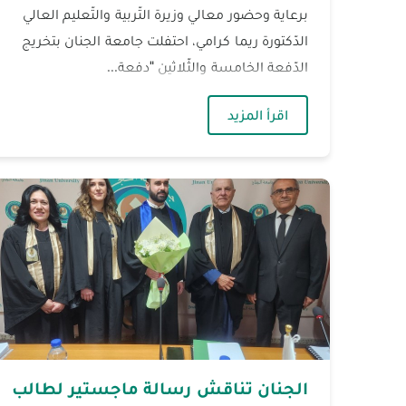
برعاية وحضور معالي وزيرة التّربية والتّعليم العالي
الدّكتورة ريما كرامي، احتفلت جامعة الجنان بتخريج
الدّفعة الخامسة والثّلاثين "دفعة...
— الجنان تحتفل بتخريج الدّفعة الخامسة و
اقرأ المزيد
الجنان تناقش رسالة ماجستير لطالب