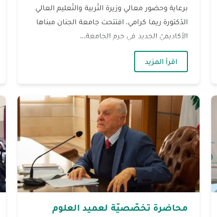
برعاية وحضور معالي وزيرة التّربية والتّعليم العالي
الدّكتورة ريما كرامي، افتتحت جامعة الجنان مبناها
الأكاديميّ الجديد في حرم الجامعة...
الثّلاثين "نبض الوطن" برعاية وزيرة التّربية والتّعليم العالي
— الجنان تفتتح مبناها الأكاديميّ الجديد برعاية وز
اقرأ المزيد
محاضرة تخصّصيّة لعميد العلوم