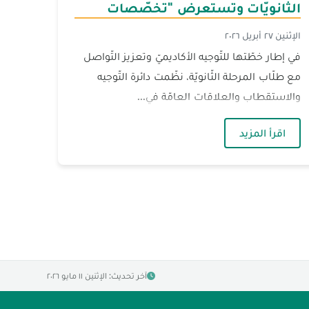
الثّانويّات وتستعرض "تخصّصات
المستقبل"
الإثنين ٢٧ أبريل ٢٠٢٦
في إطار خطّتها للتّوجيه الأكاديميّ وتعزيز التّواصل
مع طلّاب المرحلة الثّانويّة، نظّمت دائرة التّوجيه
والاستقطاب والعلاقات العامّة في...
ول القضاء الإداريّ
— الجنان تعزّز حضورها الميدانيّ في الثّانويّات وت
اقرأ المزيد
آخر تحديث: الإثنين ١١ مايو ٢٠٢٦