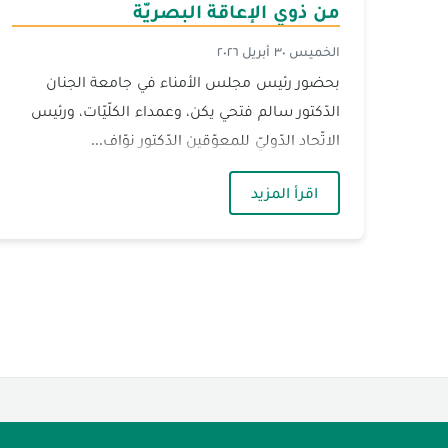
من ذوي الإعاقة البصريّة
الخميس ٣٠ أبريل ٢٠٢٦
بحضور رئيس مجلس الأمناء في جامعة الجنان
الدّكتور سالم فتحي يكن، وعمداء الكلّيّات، ورئيس
الاتّحاد الدّوليّ للمعوّقين الدّكتور نوّاف...
— الجنان تناقش رسالة ماجستير لطالب 
اقرأ المزيد