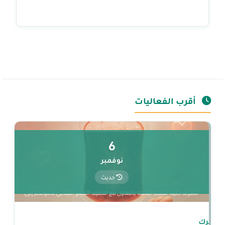
أقرب الفعاليات
6
نوفمبر
حديث
 لغيرك