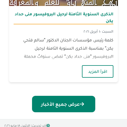
الذكرى السنوية الثامنة لرحيل البروفيسور منى حداد
يكن
السبت ١٠ أبريل ٢٠٢١
كلمة رئيس مؤسسات الجنان الدكتور "سالم فتحي
يكن" بمناسبة الذكرى السنوية الثامنة لرحيل
البروفيسور "منى حداد يكن" تمضي سنواتٌ محملة
بألم...
— الذكرى السنوية الثامنة لرحيل البروفيسور منى
اقرأ المزيد
عرض جميع الأخبار
آخر تحديث: الإثنين ١٨ مايو ٢٠٢٦