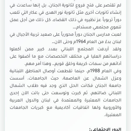
لم تقتصر على فتح فروع لثانوية الجنان، بل إنها ساعدت في
إنشاء ثانويات أخرى مثل ثانوية نور الهدى في عكار التي تلعب
دوراً تربوياً عز نظيره في ذلك القضاء، كل ذلك من أجل عمل
تنموي مجتمعي مستدام...
لعبت مدارس الجنان دوراً محورياً على صعيد تربية الأجيال في
لبنان بدءً من العام 1964م وحتى الآن..
ولقد أردفت المجتمع اللبناني بعدد كبير ممن أكملوا
دراساتهم العليا في مختلف التخصصات مع ما أضفوا على
أدائهم من سمات كريمة وخلق قويم.. وهذا أمر مهم.
وفي العام 1988م، حينما تقطعت أوصال المناطق اللبنانية
وعزل الشمال عن العاصمة، حيث الجامعات، أسست
جامعة الجنان فكانت الحل الذي وجد فيه طلاب الشمال
اللبناني ضالتهم، ثم كبرت وتوسعت حتى باتت الآن إحدى
الجامعات المعتبرة والمعتمدة في لبنان والدول العربية
والأوروبية ولها اتفاقيات أكاديمية مع كبريات الجامعات
المعتبرة.
الدور الاجتماعي: