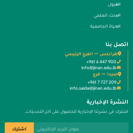
القبول
البحث العلمي
الحياة الجامعية
اتصل بنا
طرابلس — الفرع الرئيسي
+961 6 447 900
info@jinan.edu.lb
صيدا — فرع
+961 7 727 209
info.saida@jinan.edu.lb
النشرة الإخبارية
اشترك في نشرتنا الإخبارية للحصول على آخر التحديثات.
عنوان البريد الإلكتروني
اشترك