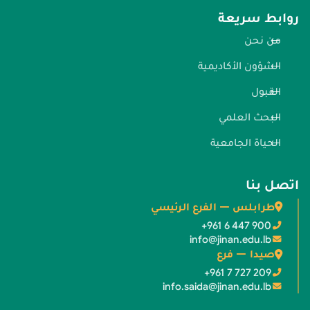
روابط سريعة
من نحن
الشؤون الأكاديمية
القبول
البحث العلمي
الحياة الجامعية
اتصل بنا
طرابلس — الفرع الرئيسي
+961 6 447 900
info@jinan.edu.lb
صيدا — فرع
+961 7 727 209
info.saida@jinan.edu.lb