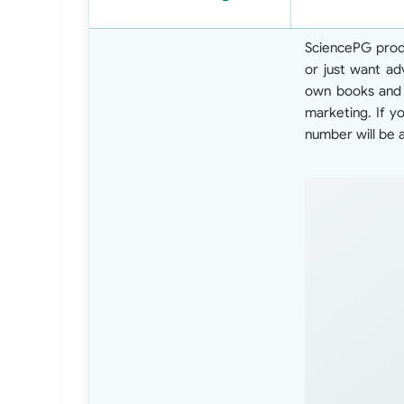
SciencePG produ
or just want ad
own books and e
marketing. If y
number will be a