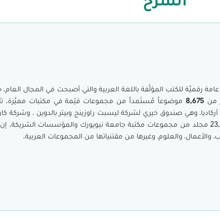
مة رقميَّة للكتب المؤلَّفة باللغة العربية والتي أصبحت في المجال العام. حا
ر من
8,675
موضوعاً مُستَمداً من مجموعات قيّمة في مكتبات مميَّزة.
أركاديا، وهي صندوق خيري لشركة ليسبت راوزينج وبيتر بالدوين ، وشركة كار
يهدف مشروع الرقمنة هذا إلى عرض ما يصل إلى 23,000 مجلد من مجموعات مكتبة جامعة نيويورك والمؤسسات 
الأعمال، والعلوم، وغيرها من مقتنياتها من المجموعات العربية.