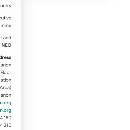
untry.
cutive
amme.
ut and
s
NEO
dress
ebanon
 Floor
cation
 Area)
banon
n.org
n.org
54 180
04 310