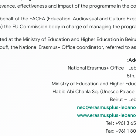
levance, effectiveness and impact of the programme in the co
 behalf of the EACEA (Education, Audiovisual and Culture Exe
) the EU Commission body in charge of managing the progr
ted at the Ministry of Education and Higher Education in Beir
oufi, the National Erasmus+ Office coordinator, referred to a
:
Ad
National Erasmus+ Office - L
5th.
Ministry of Education and Higher Edu
Habib Abi Chahla Sq. (Unesco Palace
Beirut – Le
neo@erasmusplus-lebano
www.erasmusplus-lebano
Tel : +961 3 6
Fax: +961 1 8