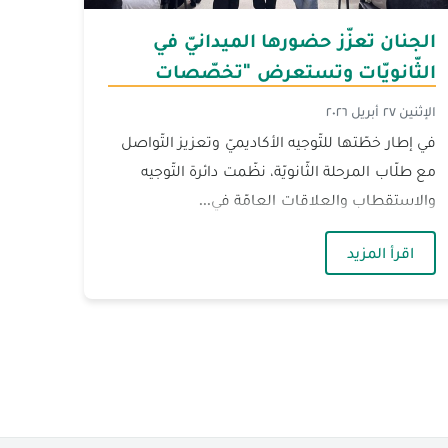
الجنان تعزّز حضورها الميدانيّ في
الثّانويّات وتستعرض "تخصّصات
المستقبل"
الإثنين ٢٧ أبريل ٢٠٢٦
في إطار خطّتها للتّوجيه الأكاديميّ وتعزيز التّواصل
مع طلّاب المرحلة الثّانويّة، نظّمت دائرة التّوجيه
والاستقطاب والعلاقات العامّة في...
ول القضاء الإداريّ
— الجنان تعزّز حضورها الميدانيّ في الثّانويّات وت
اقرأ المزيد