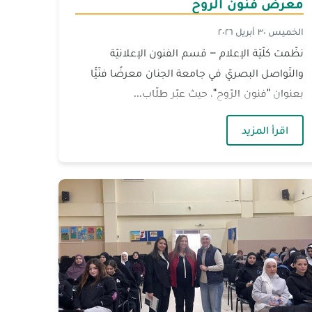
معرض فنون الرّوح
الخميس ٣٠ أبريل ٢٠٢٦
نظّمت كلّيّة الإعلام – قسم الفنون الإعلانيّة
والتّواصل البصريّ في جامعة الجنان معرضًا فنّيًّا
بعنوان "فنون الرّوح"، حيث عبّر طلّاب...
يرة التّربية والتّعليم العالي
— الجنان تحتفي بنتاج طلّابها الفنّيّ في معرض فنون ال
اقرأ المزيد