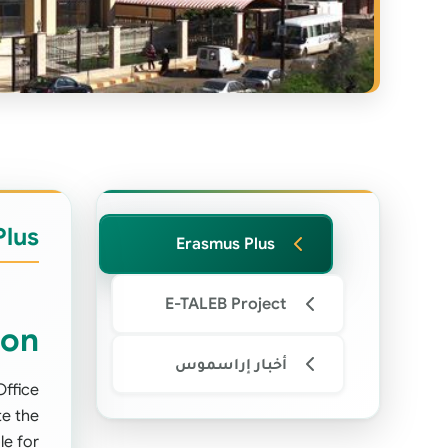
Jinan University
Plus
Erasmus Plus
E-TALEB Project
non
أخبار إراسموس
Office
te the
le for