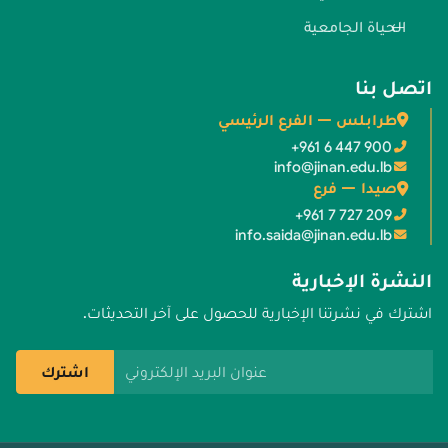
الحياة الجامعية
اتصل بنا
طرابلس — الفرع الرئيسي
+961 6 447 900
info@jinan.edu.lb
صيدا — فرع
+961 7 727 209
info.saida@jinan.edu.lb
النشرة الإخبارية
اشترك في نشرتنا الإخبارية للحصول على آخر التحديثات.
عنوان البريد الإلكتروني
اشترك