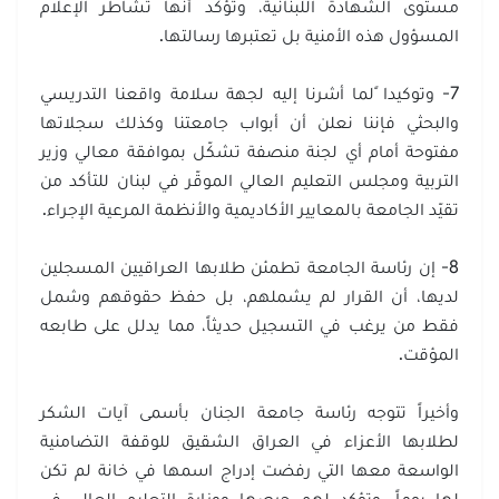
مستوى الشهادة اللبنانية، وتؤكد أنها تشاطر الإعلام
المسؤول هذه الأمنية بل تعتبرها رسالتها.
7- وتوكيدا ًلما أشرنا إليه لجهة سلامة واقعنا التدريسي
والبحثي فإننا نعلن أن أبواب جامعتنا وكذلك سجلاتها
مفتوحة أمام أي لجنة منصفة تشكّل بموافقة معالي وزير
التربية ومجلس التعليم العالي الموقّر في لبنان للتأكد من
تقيّد الجامعة بالمعايير الأكاديمية والأنظمة المرعية الإجراء.
8- إن رئاسة الجامعة تطمئن طلابها العراقيين المسجلين
لديها، أن القرار لم يشملهم، بل حفظ حقوقهم وشمل
فقط من يرغب في التسجيل حديثاً، مما يدلل على طابعه
المؤقت.
وأخيراً تتوجه رئاسة جامعة الجنان بأسمى آيات الشكر
لطلابها الأعزاء في العراق الشقيق للوقفة التضامنية
الواسعة معها التي رفضت إدراج اسمها في خانة لم تكن