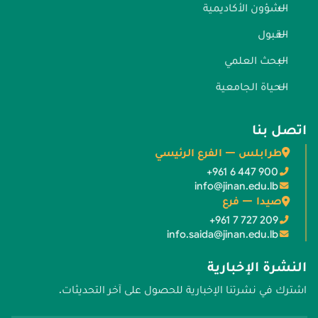
الشؤون الأكاديمية
القبول
البحث العلمي
الحياة الجامعية
اتصل بنا
طرابلس — الفرع الرئيسي
+961 6 447 900
info@jinan.edu.lb
صيدا — فرع
+961 7 727 209
info.saida@jinan.edu.lb
النشرة الإخبارية
اشترك في نشرتنا الإخبارية للحصول على آخر التحديثات.