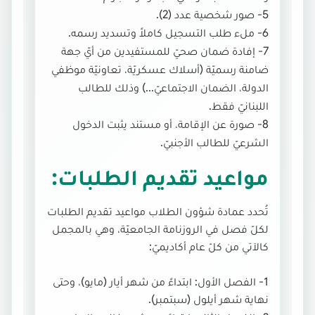
5- صور شخصية عدد (2).
6- ملء طلب التسجيل كاملاً وتسديد رسمه.
7- إفادة ضمان صحيّ للمستفيدين من أيّ جهة
ضامنة رسميّة (أسلاك عسكريّة، تعاونيّة موظفي
الدولة، الضمان الاجتماعيّ...) وذلك للطالب
اللبنانيّ فقط.
8- صورة عن الإقامة، أو مستند يثبت الدخول
الشرعيّ للطالب الأجنبيّ.
مواعيد تقديم الطلبات:
تُحدد عمادة شؤون الطلاب مواعيد تقديم الطلبات
لكلّ فصل في الروزنامة الجامعيّة، وهي بالمجمل
كالآتي من كلّ عام أكاديميّ:
1- الفصل الأول: ابتداءً من شهر أيار (مايو)، وحتى
نهاية شهر أيلول (سبتمبر).