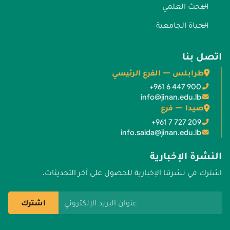
البحث العلمي
الحياة الجامعية
اتصل بنا
طرابلس — الفرع الرئيسي
+961 6 447 900
info@jinan.edu.lb
صيدا — فرع
+961 7 727 209
info.saida@jinan.edu.lb
النشرة الإخبارية
اشترك في نشرتنا الإخبارية للحصول على آخر التحديثات.
عنوان البريد الإلكتروني
اشترك