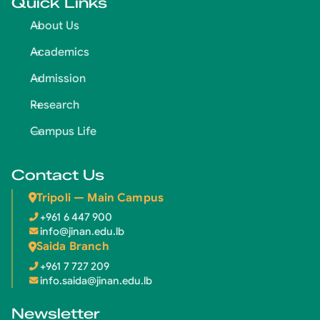
Quick Links
About Us
Academics
Admission
Research
Campus Life
Contact Us
Tripoli — Main Campus
+961 6 447 900
info@jinan.edu.lb
Saida Branch
+961 7 727 209
info.saida@jinan.edu.lb
Newsletter