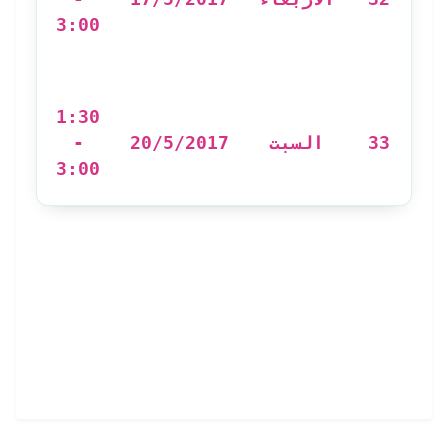
3:00
نظ:
1:30
-
20/5/2017
السبت
33
3:00