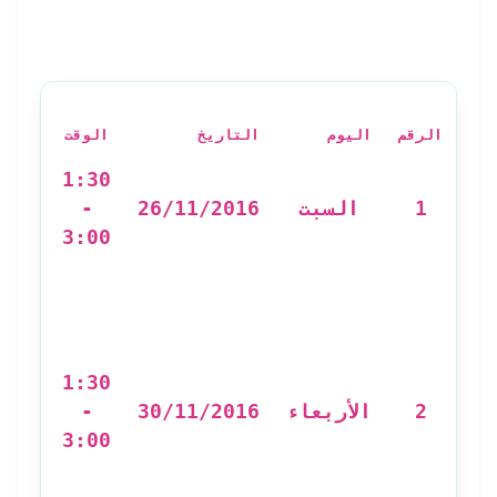
الرقم
اليوم
التاريخ
الوقت
عنوان
إح
1:30
-
26/11/2016
السبت
1
3:00
e à
es
es
1:30
-
30/11/2016
الأربعاء
2
3:00
ت