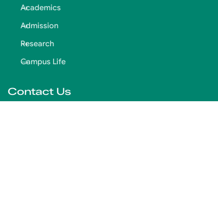
Academics
Admission
Research
Campus Life
Contact Us
Tripoli — Main Campus
+961 6 447 900
info@jinan.edu.lb
Saida Branch
+961 7 727 209
info.saida@jinan.edu.lb
Newsletter
Subscribe to our newsletter for the latest updates.