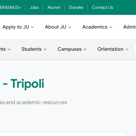
ERASMUS+
Jobs
Alumni
Donate
Contact Us
Apply to JU
About JU
Academics
Admi
nts
Students
Campuses
Orientation
- Tripoli
oks and academic resources