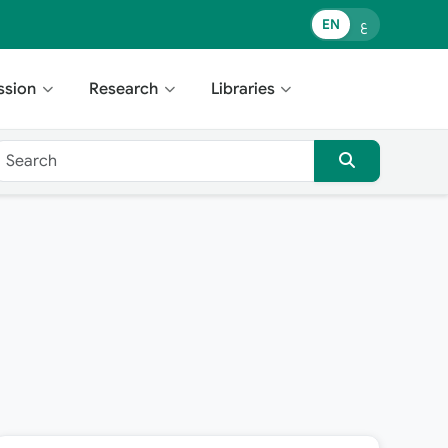
EN
ع
ssion
Research
Libraries