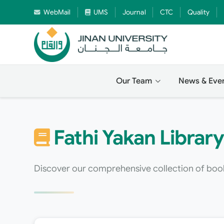
WebMail
UMS
Journal
CTC
Quality
Our Team
News & Eve
Fathi Yakan Library 
Discover our comprehensive collection of bo