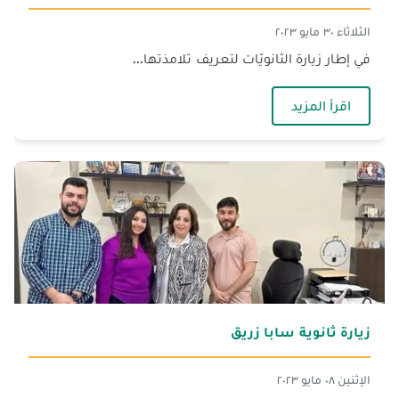
الثلاثاء ٣٠ مايو ٢٠٢٣
في إطار زيارة الثانويّات لتعريف تلامذتها...
— زيارة الثانويّات
اقرأ المزيد
زيارة ثانوية سابا زريق
الإثنين ٠٨ مايو ٢٠٢٣