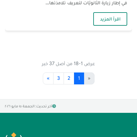
في إطار زيارة الثانويّات لتعريف تلامذتها...
— زيارة ثانوية سابا زريق
اقرأ المزيد
عرض 1-18 من أصل 37 خبر
»
3
2
1
«
آخر تحديث: الجمعة ١٥ مايو ٢٠٢٦