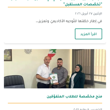
"تخصّصات المستقبل"
الإثنين ٢٧ أبريل ٢٠٢٦
في إطار خطّتها للتّوجيه الأكاديميّ وتعزيز...
— الجنان تعزّز حضورها الميدانيّ في الثّانويّات
اقرأ المزيد
منح مخصّصة للطلاب المتفوّقين
الخميس ١١ يوليو ٢٠٢٤