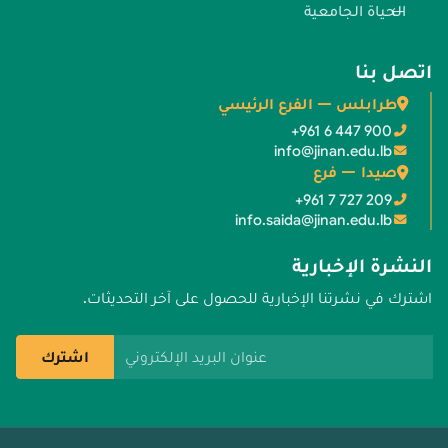
الحياة الجامعية
اتصل بنا
طرابلس — الفرع الرئيسي
+961 6 447 900
info@jinan.edu.lb
صيدا — فرع
+961 7 727 209
info.saida@jinan.edu.lb
النشرة الإخبارية
اشترك في نشرتنا الإخبارية للحصول على آخر التحديثات.
عنوان البريد الإلكتروني
اشترك