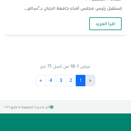
إستقبل رئيس مجلس أمناء جامعة الجنان د."سالم...
— الملحق الثقافي العراقي في جامعة الجنان
اقرأ المزيد
عرض 1-18 من أصل 71 خبر
»
4
3
2
1
«
آخر تحديث: الجمعة ١٥ مايو ٢٠٢٦