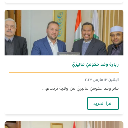
زيارة وفد حكوميّ ماليزيّ
الإثنين ١٣ مارس ٢٠٢٣
قام وفد حكوميّ ماليزيّ من ولاية ترنجانو...
— زيارة وفد حكوميّ ماليزيّ
اقرأ المزيد