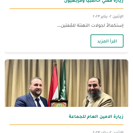
زيارة مفتي حاصبيا ومرجعيون
الإثنين ٠٢ يناير ٢٠٢٣
إستكمالاً لجولات التهنئة للمُفتين...
— زيارة مفتي حاصبيا ومرجعيون
اقرأ المزيد
زيارة الامين العام للجماعة‎
الإثنين ٠٢ يناير ٢٠٢٣