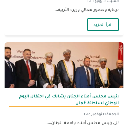
السبت ٠٤ يوليو ٢٠٢٦
برعاية وحضور معالي وزيرة التّربية...
— الجنان تفتتح مبناها الأكاديميّ الجديد برعاية وزيرة 
اقرأ المزيد
رئيس مجلس أمناء الجنان يشارك في احتفال اليوم
الوطنيّ لسلطنة عُمان
الجمعة ٢١ نوفمبر ٢٠٢٥
لبّى رئيس مجلس أمناء جامعة الجنان،...