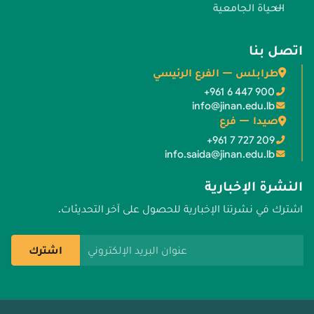
الحياة الجامعية
اتصل بنا
طرابلس — الفرع الرئيسي
+961 6 447 900
info@jinan.edu.lb
صيدا — فرع
+961 7 727 209
info.saida@jinan.edu.lb
النشرة الإخبارية
اشترك في نشرتنا الإخبارية للحصول على آخر التحديثات.
عنوان البريد الإلكتروني
اشترك