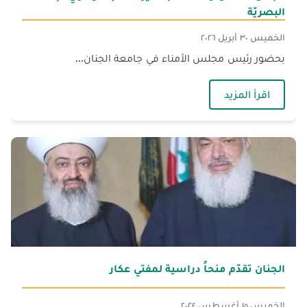
البصريّة
الخميس ٣٠ أبريل ٢٠٢٦
بحضور رئيس مجلس الأمناء في جامعة الجنان...
— الجنان تناقش رسالة ماجستير لطالب من ذوي الإ
اقرأ المزيد
الجنان تقدّم منحاً دراسية لمفتي عكار
الخميس ١٥ أغسطس ٢٠٢٤