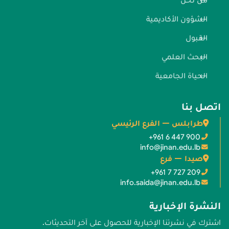
من نحن
الشؤون الأكاديمية
القبول
البحث العلمي
الحياة الجامعية
اتصل بنا
طرابلس — الفرع الرئيسي
+961 6 447 900
info@jinan.edu.lb
صيدا — فرع
+961 7 727 209
info.saida@jinan.edu.lb
النشرة الإخبارية
اشترك في نشرتنا الإخبارية للحصول على آخر التحديثات.