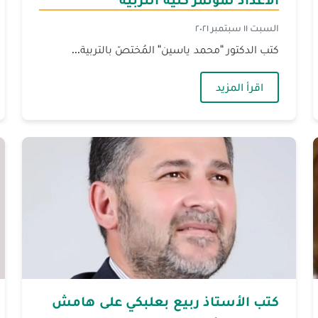
السبت ١١ سبتمبر ٢٠٢١
كتب الدكتور "محمد ياسين" المُختصّ بالتربية...
م الالكتروني
— كتب الدكتور محمد ياسين على هامش الاعداد ل
اقرأ المزيد
كتب الأستاذ ربيع بعلبكي على هامش