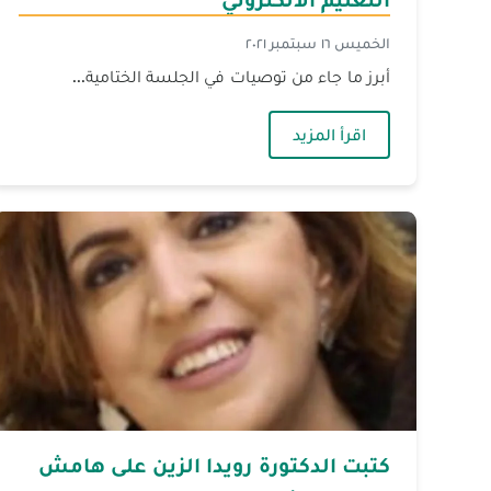
الخميس ١٦ سبتمبر ٢٠٢١
أبرز ما جاء من توصيات في الجلسة الختامية...
— توصيات مؤتمر التقويم الرقمي في التعلي
اقرأ المزيد
كتبت الدكتورة رويدا الزين على هامش