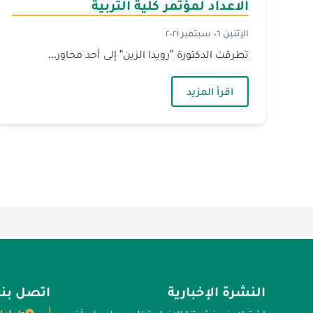
الاعداد لمؤتمر كلية التربية
الإثنين ٠٦ سبتمبر ٢٠٢١
تطرقت الدكتورة "رويدا الزين" إلى أحد محاور...
— كتبت الدكتورة رويدا الزين على هامش الا
اقرأ المزيد
النشرة الإخبارية
اتصل بنا