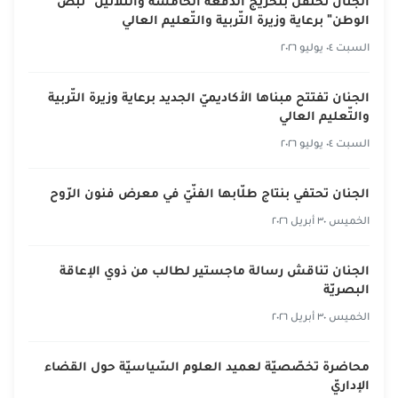
الجنان تحتفل بتخريج الدّفعة الخامسة والثّلاثين "نبض
الوطن" برعاية وزيرة التّربية والتّعليم العالي
السبت ٠٤ يوليو ٢٠٢٦
الجنان تفتتح مبناها الأكاديميّ الجديد برعاية وزيرة التّربية
والتّعليم العالي
السبت ٠٤ يوليو ٢٠٢٦
الجنان تحتفي بنتاج طلّابها الفنّيّ في معرض فنون الرّوح
الخميس ٣٠ أبريل ٢٠٢٦
الجنان تناقش رسالة ماجستير لطالب من ذوي الإعاقة
البصريّة
الخميس ٣٠ أبريل ٢٠٢٦
محاضرة تخصّصيّة لعميد العلوم السّياسيّة حول القضاء
الإداريّ