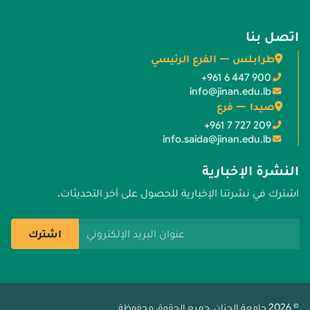
اتصل بنا
طرابلس — الفرع الرئيسي
+961 6 447 900
info@jinan.edu.lb
صيدا — فرع
+961 7 727 209
info.saida@jinan.edu.lb
النشرة الإخبارية
اشترك في نشرتنا الإخبارية للحصول على آخر التحديثات.
عنوان البريد الإلكتروني
اشترك
© 2026 جامعة الجنان. جميع الحقوق محفوظة.