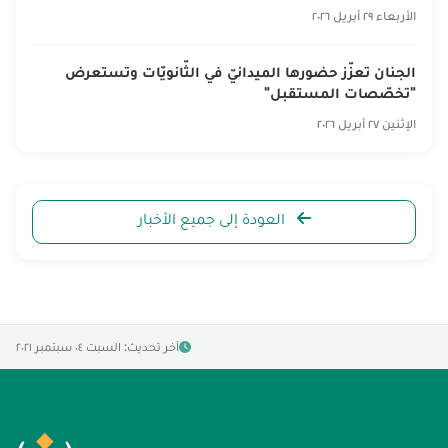
الأربعاء ٢٩ أبريل ٢٠٢٦
الجنان تعزّز حضورها الميدانيّ في الثّانويّات وتستعرض
"تخصّصات المستقبل"
الإثنين ٢٧ أبريل ٢٠٢٦
العودة إلى جميع الأخبار
آخر تحديث: السبت ٠٤ سبتمبر ٢٠٢١