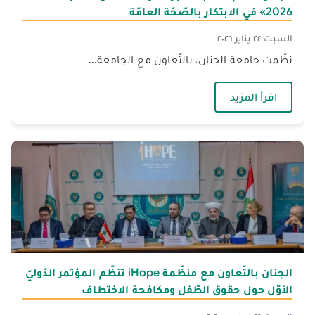
2026» في الابتكار بالصّحّة العامّة
السبت ٢٤ يناير ٢٠٢٦
نظّمت جامعة الجنان، بالتّعاون مع الجامعة...
— الجنان تنظّم مسابقة البوسترات العلميّة «Catalyst 2026» في الابتكار بالصّحّة العامّة
اقرأ المزيد
الجنان بالتّعاون مع منظّمة iHope تنظّم المؤتمر الدّوليّ
الأوّل حول حقوق الطّفل ومكافحة الاختطاف