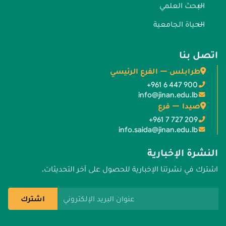
البحث العلمي
الحياة الجامعية
اتصل بنا
طرابلس — الفرع الرئيسي
+961 6 447 900
info@jinan.edu.lb
صيدا — فرع
+961 7 727 209
info.saida@jinan.edu.lb
النشرة الإخبارية
اشترك في نشرتنا الإخبارية للحصول على آخر التحديثات.
عنوان البريد الإلكتروني
اشترك