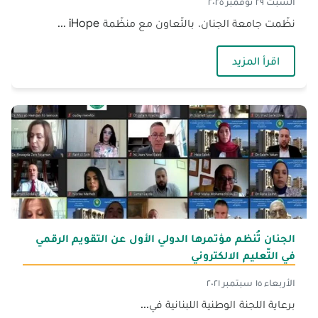
السبت ٢٩ نوفمبر ٢٠٢٥
نظّمت جامعة الجنان، بالتّعاون مع منظّمة iHope ...
— الجنان بالتّعاون مع منظّمة iHope تنظّم المؤتمر الدّوليّ الأوّل حول حقوق الطّفل ومكافحة الاختطاف
اقرأ المزيد
الجنان تُنظم مؤتمرها الدولي الأول عن التقويم الرقمي
في التّعليم الالكتروني
الأربعاء ١٥ سبتمبر ٢٠٢١
برعاية اللجنة الوطنية اللبنانية في...