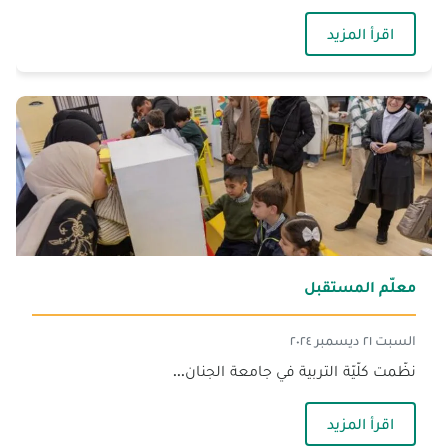
— الجنان تنظّم تحرّكًّا تضامنيًّا مع غزة
اقرأ المزيد
معلّم المستقبل
السبت ٢١ ديسمبر ٢٠٢٤
نظّمت كلّيّة التربية في جامعة الجنان...
— معلّم المستقبل
اقرأ المزيد