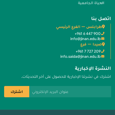
الحياة الجامعية
اتصل بنا
طرابلس — الفرع الرئيسي
+961 6 447 900
info@jinan.edu.lb
صيدا — فرع
+961 7 727 209
info.saida@jinan.edu.lb
النشرة الإخبارية
اشترك في نشرتنا الإخبارية للحصول على آخر التحديثات.
عنوان البريد الإلكتروني
اشترك