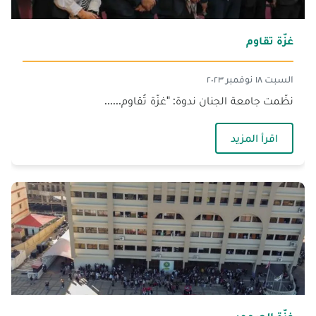
غزّة تقاوم
السبت ١٨ نوفمبر ٢٠٢٣
نظّمت جامعة الجنان ندوة: "غزّة تُقاوم......
— غزّة تقاوم
اقرأ المزيد