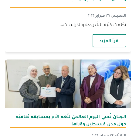
الخميس ٢٦ فبراير ٢٠٢٦
نظّمت كلّيّة الشّريعة والدّراسات...
— رمضان شهر المثابرة والاجتهاد
اقرأ المزيد
الجنان تُحيي اليوم العالميّ للّغة الأم بمسابقة ثقافيّة
حول مدن فلسطين وقراها
الثلاثاء ٢٤ فبراير ٢٠٢٦