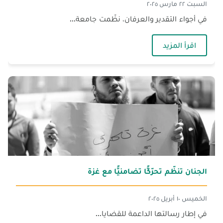
السبت ٢٢ مارس ٢٠٢٥
في أجواء التقدير والعرفان، نظّمت جامعة...
— تكريم الأمّ في الجنان – صيدا
اقرأ المزيد
الجنان تنظّم تحرّكًّا تضامنيًّا مع غزة
الخميس ١٠ أبريل ٢٠٢٥
في إطار رسالتها الداعمة للقضايا...