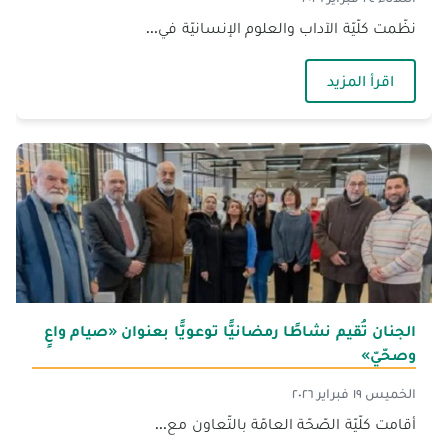
نظّمت كلّيّة الآداب والعلوم الإنسانيّة في...
— الجنان تُحيي اليوم العالميّ للّغة الأم بمسابقة
اقرأ المزيد
الجنان تُقيم نشاطًا رمضانيًّا توعويًّا بعنوان «صيام واعٍ
وصحّيّ»
الخميس ١٩ فبراير ٢٠٢٦
أقامت كلّيّة الصّحّة العامّة بالتّعاون مع...