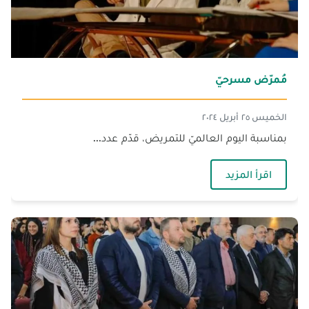
مُمرّض مسرحيّ
الخميس ٢٥ أبريل ٢٠٢٤
بمناسبة اليوم العالميّ للتمريض، قدّم عدد...
— مُمرّض مسرحيّ
اقرأ المزيد