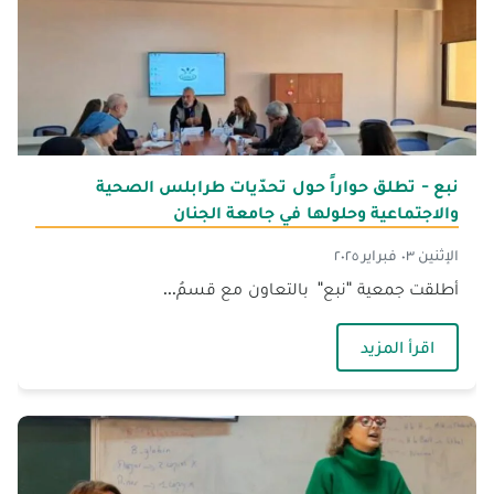
نبع - تطلق حواراً حول تحدّيات طرابلس الصحية
والاجتماعية وحلولها في جامعة الجنان
الإثنين ٠٣ فبراير ٢٠٢٥
أطلقت جمعية "نبع" بالتعاون مع قسمُ...
— نبع - تطلق حواراً حول تحدّيات طرابلس الصحية و
اقرأ المزيد