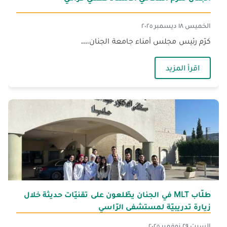
الخميس ١٨ ديسمبر ٢٠٢٥
كرّم رئيس مجلس أمناء جامعة الجنان،...
— الجنان تكرّم المحامي الأستاذ فهمي كرامي
اقرأ المزيد
طلّاب MLT في الجنان يطّلعون على تقنيّات حديثة خلال
زيارة تدريبيّة لمستشفى الرّاسي
السبت ٢٩ نوفمبر ٢٠٢٥