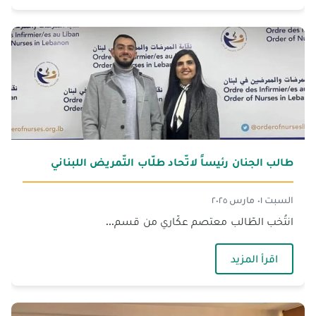
طالب الجنان رئيساً لاتّحاد طلّاب التّمريض اللبناني
السبت ٠١ مارس ٢٠٢٥
انتُخب الطّالب معتصم عكّاري من قسم...
— طالب الجنان رئيساً لاتّحاد طلّاب التّمريض اللبنا
اقرأ المزيد