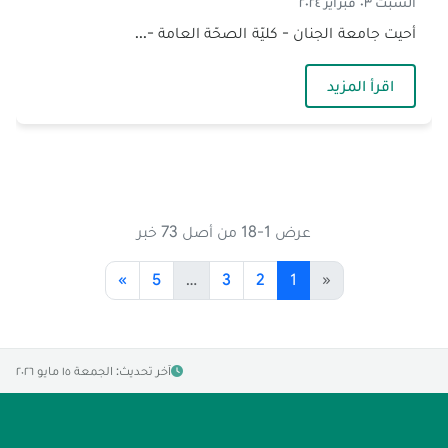
السبت ٠٣ فبراير ٢٠٢٤
أحيت جامعة الجنان - كليّة الصحّة العامة -...
— اليوم الوطنيّ للعمل الاجتماعي في لبنان
اقرأ المزيد
عرض 1-18 من أصل 73 خبر
»
5
…
3
2
1
«
آخر تحديث: الجمعة ١٥ مايو ٢٠٢٦