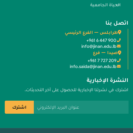
الحياة الجامعية
اتصل بنا
طرابلس — الفرع الرئيسي
+961 6 447 900
info@jinan.edu.lb
صيدا — فرع
+961 7 727 209
info.saida@jinan.edu.lb
النشرة الإخبارية
اشترك في نشرتنا الإخبارية للحصول على آخر التحديثات.
عنوان البريد الإلكتروني
اشترك