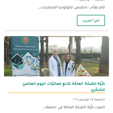
قام طلّاب تخصّص تكنولوجيا المختبرات...
— طلّاب MLT في الجنان يطّلعون على تقنيّات حديثة خلال زيارة تدريبيّة لمستشفى الرّاسي
اقرأ المزيد
كلّيّة الصّحّة العامّة تتابع فعاليّات اليوم العالميّ
للسّكّري
الجمعة ٢٨ نوفمبر ٢٠٢٥
تابعت كلّيّة الصّحّة العامّة في جامعة...