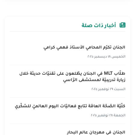
أخبار ذات صلة
الجنان تكرّم المحامي الأستاذ فهمي كرامي
الخميس ١٨ ديسمبر ٢٠٢٥
طلّاب MLT في الجنان يطّلعون على تقنيّات حديثة خلال
زيارة تدريبيّة لمستشفى الرّاسي
السبت ٢٩ نوفمبر ٢٠٢٥
كلّيّة الصّحّة العامّة تتابع فعاليّات اليوم العالميّ للسّكّري
الجمعة ٢٨ نوفمبر ٢٠٢٥
الجنان في مهرجان عالم البحار