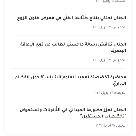
السبت ٠٤ يوليو ٢٠٢٦
الجنان تحتفي بنتاج طلّابها الفنّيّ في معرض فنون الرّوح
الخميس ٣٠ أبريل ٢٠٢٦
الجنان تناقش رسالة ماجستير لطالب من ذوي الإعاقة
البصريّة
الخميس ٣٠ أبريل ٢٠٢٦
محاضرة تخصّصيّة لعميد العلوم السّياسيّة حول القضاء
الإداريّ
الأربعاء ٢٩ أبريل ٢٠٢٦
الجنان تعزّز حضورها الميدانيّ في الثّانويّات وتستعرض
"تخصّصات المستقبل"
الإثنين ٢٧ أبريل ٢٠٢٦