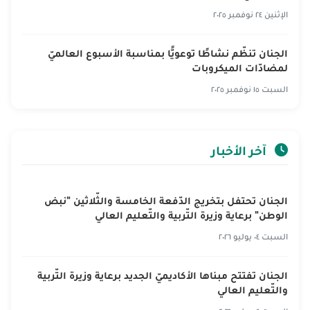
الإثنين ٢٤ نوفمبر ٢٠٢٥
الجنان تنظّم نشاطًا توعويًّا بمناسبة الأسبوع العالميّ
لمضادّات الميكروبات
السبت ١٥ نوفمبر ٢٠٢٥
آخر الأخبار
الجنان تحتفل بتخريج الدّفعة الخامسة والثّلاثين "نبض
الوطن" برعاية وزيرة التّربية والتّعليم العالي
السبت ٠٤ يوليو ٢٠٢٦
الجنان تفتتح مبناها الأكاديميّ الجديد برعاية وزيرة التّربية
والتّعليم العالي