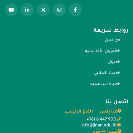
روابط سريعة
من نحن
الشؤون الأكاديمية
القبول
البحث العلمي
الحياة الجامعية
اتصل بنا
طرابلس — الفرع الرئيسي
+961 6 447 900
info@jinan.edu.lb
صيدا — فرع