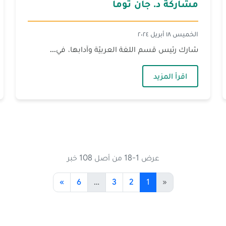
مشاركة د. جان توما
الخميس ١٨ أبريل ٢٠٢٤
شارك رئيس قسم اللغة العربيّة وآدابها، في...
— مشاركة د. جان توما
اقرأ المزيد
عرض 1-18 من أصل 108 خبر
»
6
…
3
2
1
«