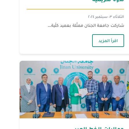
الثلاثاء ٠٣ سبتمبر ٢٠٢٤
شاركت جامعة الجنان ممثّلة بعميد كلّية...
— ندوة تكريميّة
اقرأ المزيد
جماليات الخط العربي