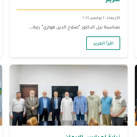
الأربعاء ٢٠ نوفمبر ٢٠٢٤
بمناسبة نيل الدكتور "صلاح الدين هواري" رتبة...
— تكريم‎
اقرأ المزيد
زيارة لمدارس الايمان