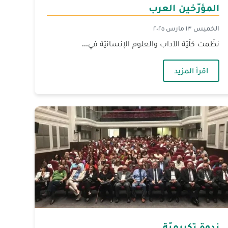
المؤرّخين العرب
الخميس ١٣ مارس ٢٠٢٥
نظّمت كلّيّة الآداب والعلوم الإنسانيّة في...
 أدبيّة استثنائيّة
— وسام المؤرّخ العربيّ لمكرّمين من اتحاد المؤرّخين 
اقرأ المزيد
ندوة تكريميّة