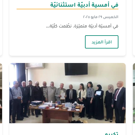
في أمسية أدبيّة استثنائيّة
الخميس ٢٩ مايو ٢٠٢٥
ّة لكليّات الآداب
— الجنان تُكرّم الأستاذ الدكتور جان توما في أمسية
اقرأ المزيد
تكريم‎