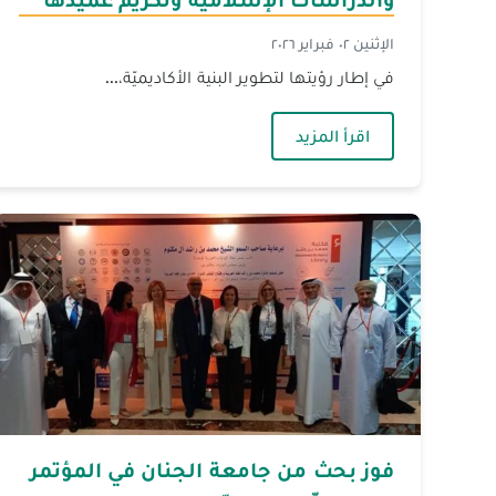
الجديد
الإثنين ٠٢ فبراير ٢٠٢٦
في إطار رؤيتها لتطوير البنية الأكاديميّة،...
— الجنان تحتفي بإطلاق كلّيّة الشّريعة وا
اقرأ المزيد
فوز بحث من جامعة الجنان في المؤتمر