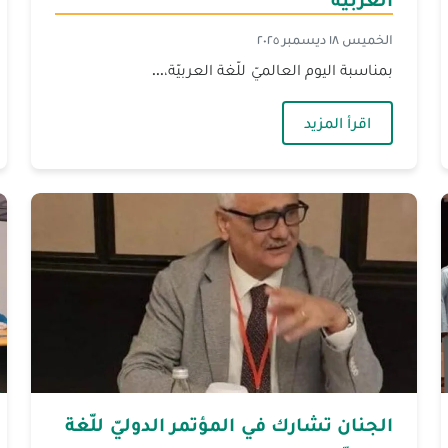
الخميس ١٨ ديسمبر ٢٠٢٥
بمناسبة اليوم العالميّ للّغة العربيّة،...
لدّراسات الإسلاميّة وتكريم عميدها الجديد
— الجنان تُحيي اليوم العالميّ للّغة العربيّة
اقرأ المزيد
الجنان تشارك في المؤتمر الدوليّ للّغة