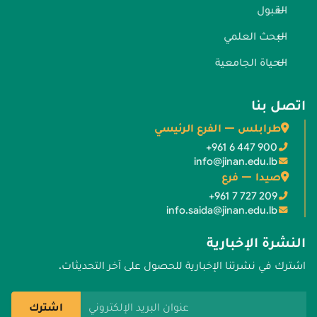
القبول
البحث العلمي
الحياة الجامعية
اتصل بنا
طرابلس — الفرع الرئيسي
+961 6 447 900
info@jinan.edu.lb
صيدا — فرع
+961 7 727 209
info.saida@jinan.edu.lb
النشرة الإخبارية
اشترك في نشرتنا الإخبارية للحصول على آخر التحديثات.
عنوان البريد الإلكتروني
اشترك