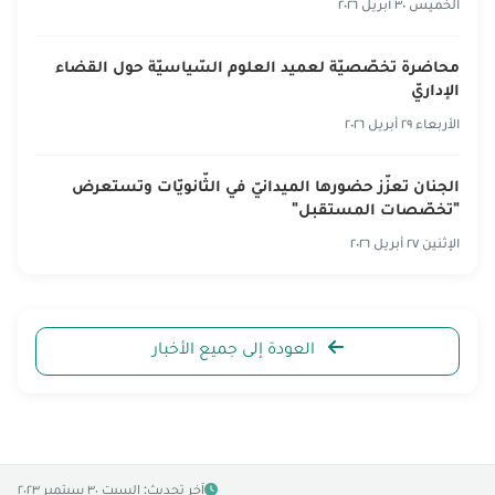
الخميس ٣٠ أبريل ٢٠٢٦
محاضرة تخصّصيّة لعميد العلوم السّياسيّة حول القضاء
الإداريّ
الأربعاء ٢٩ أبريل ٢٠٢٦
الجنان تعزّز حضورها الميدانيّ في الثّانويّات وتستعرض
"تخصّصات المستقبل"
الإثنين ٢٧ أبريل ٢٠٢٦
العودة إلى جميع الأخبار
آخر تحديث: السبت ٣٠ سبتمبر ٢٠٢٣