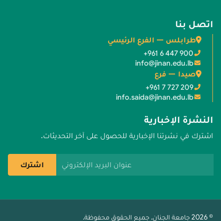
اتصل بنا
طرابلس — الفرع الرئيسي
+961 6 447 900
info@jinan.edu.lb
صيدا — فرع
+961 7 727 209
info.saida@jinan.edu.lb
النشرة الإخبارية
اشترك في نشرتنا الإخبارية للحصول على آخر التحديثات.
عنوان البريد الإلكتروني
اشترك
© 2026 جامعة الجنان. جميع الحقوق محفوظة.