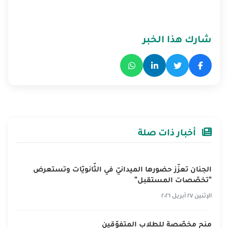
شارك هذا الخبر
أخبار ذات صلة
الجنان تعزّز حضورها الميدانيّ في الثّانويّات وتستعرض
"تخصّصات المستقبل"
الإثنين ٢٧ أبريل ٢٠٢٦
منح مخصّصة للطلاب المتفوّقين