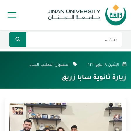
الإثنين ٠٨ مايو ٢٠٢٣
استقبال الطلاب الجدد
زيارة ثانوية سابا زريق