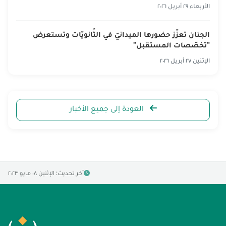
الأربعاء ٢٩ أبريل ٢٠٢٦
الجنان تعزّز حضورها الميدانيّ في الثّانويّات وتستعرض
"تخصّصات المستقبل"
الإثنين ٢٧ أبريل ٢٠٢٦
العودة إلى جميع الأخبار
آخر تحديث: الإثنين ٠٨ مايو ٢٠٢٣