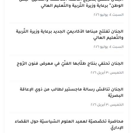
الوطن" برعاية وزيرة التّربية والتّعليم العالي
السبت ٠٤ يوليو ٢٠٢٦
الجنان تفتتح مبناها الأكاديميّ الجديد برعاية وزيرة التّربية
والتّعليم العالي
السبت ٠٤ يوليو ٢٠٢٦
الجنان تحتفي بنتاج طلّابها الفنّيّ في معرض فنون الرّوح
الخميس ٣٠ أبريل ٢٠٢٦
الجنان تناقش رسالة ماجستير لطالب من ذوي الإعاقة
البصريّة
الخميس ٣٠ أبريل ٢٠٢٦
محاضرة تخصّصيّة لعميد العلوم السّياسيّة حول القضاء
الإداريّ