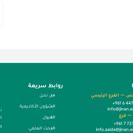
روابط سريعة
س — الفرع الرئيسي
من نحن
+961 6 44
الشؤون الأكاديمية
info@jinan.e
ت
— فرع
القبول
ا
+961 7 72
وا
البحث العلمي
info.saida@jinan.e