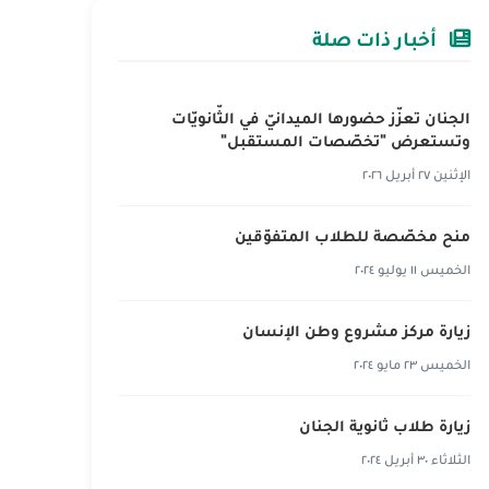
أخبار ذات صلة
الجنان تعزّز حضورها الميدانيّ في الثّانويّات
وتستعرض "تخصّصات المستقبل"
الإثنين ٢٧ أبريل ٢٠٢٦
منح مخصّصة للطلاب المتفوّقين
الخميس ١١ يوليو ٢٠٢٤
زيارة مركز مشروع وطن الإنسان
الخميس ٢٣ مايو ٢٠٢٤
زيارة طلاب ثانوية الجنان‎
الثلاثاء ٣٠ أبريل ٢٠٢٤