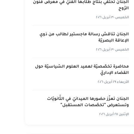
الجنان تحتفي بنتاج طلّابها الفنّيّ في معرض فنون
الرّوح
الخميس ٣٠ أبريل ٢٠٢٦
الجنان تناقش رسالة ماجستير لطالب من ذوي
الإعاقة البصريّة
الخميس ٣٠ أبريل ٢٠٢٦
محاضرة تخصّصيّة لعميد العلوم السّياسيّة حول
القضاء الإداريّ
الأربعاء ٢٩ أبريل ٢٠٢٦
الجنان تعزّز حضورها الميدانيّ في الثّانويّات
وتستعرض "تخصّصات المستقبل"
الإثنين ٢٧ أبريل ٢٠٢٦