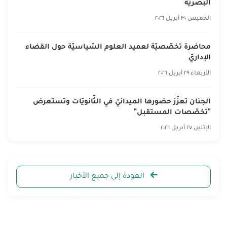
البصريّة
الخميس ٣٠ أبريل ٢٠٢٦
محاضرة تخصّصيّة لعميد العلوم السّياسيّة حول القضاء
الإداريّ
الأربعاء ٢٩ أبريل ٢٠٢٦
الجنان تعزّز حضورها الميدانيّ في الثّانويّات وتستعرض
"تخصّصات المستقبل"
الإثنين ٢٧ أبريل ٢٠٢٦
العودة إلى جميع الأخبار