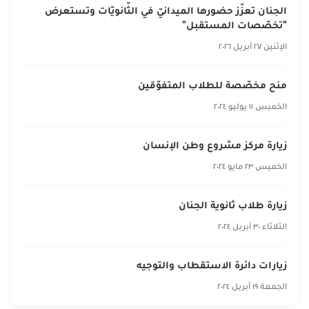
الجنان تعزّز حضورها الميدانيّ في الثّانويّات وتستعرض
"تخصّصات المستقبل"
الإثنين ٢٧ أبريل ٢٠٢٦
منح مخصّصة للطلاب المتفوّقين
الخميس ١١ يوليو ٢٠٢٤
زيارة مركز مشروع وطن الإنسان
الخميس ٢٣ مايو ٢٠٢٤
زيارة طلاب ثانوية الجنان‎
الثلاثاء ٣٠ أبريل ٢٠٢٤
زيارات دائرة الاستقطاب والتوجيه
الجمعة ١٩ أبريل ٢٠٢٤