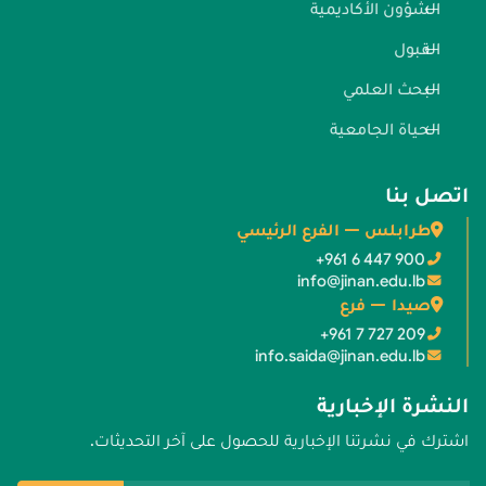
الشؤون الأكاديمية
القبول
البحث العلمي
الحياة الجامعية
اتصل بنا
طرابلس — الفرع الرئيسي
+961 6 447 900
info@jinan.edu.lb
صيدا — فرع
+961 7 727 209
info.saida@jinan.edu.lb
النشرة الإخبارية
اشترك في نشرتنا الإخبارية للحصول على آخر التحديثات.