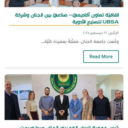
اتفاقيّة تعاون أكاديميّ– صناعيّ بين الجنان وشركة
UBSA لتصنيع الأدوية
الإثنين ٢٢ ديسمبر ٢٠٢٥
وقّعت جامعة الجنان، ممثّلةً بعميدة كلّيّة...
— اتفاقيّة تعاون أكاديميّ– صناعيّ بين الجنان وشركة UBSA لتصنيع ا
Read More
رئيس جمعية إنسان الغد يزور الجنان صيدا ويبحث