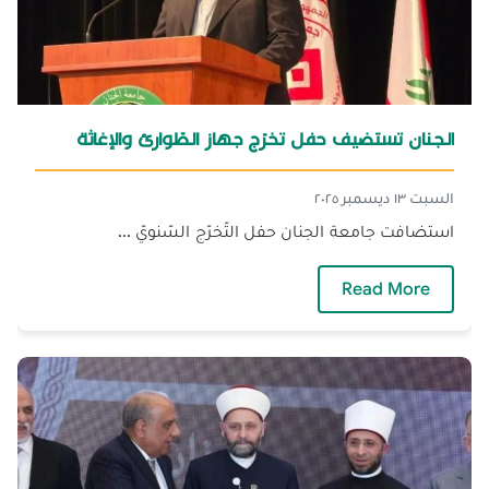
الجنان تستضيف حفل تخرّج جهاز الطّوارئ والإغاثة
السبت ١٣ ديسمبر ٢٠٢٥
استضافت جامعة الجنان حفل التّخرّج السّنويّ ...
— الجنان تستضيف حفل تخرّج جهاز الطّوارئ والإ
Read More