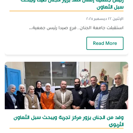
سبل التّعاون
الإثنين ٢٢ ديسمبر ٢٠٢٥
استقبلت جامعة الجنان ـ فرع صيدا رئيس جمعية...
— رئيس جمعية إنسان الغد يزور الجنان صيدا وي
Read More
وفد من الجنان يزور مركز تجربة ويبحث سبل التّعاون
التّربوي