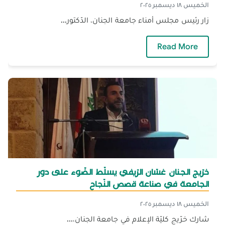
الخميس ١٨ ديسمبر ٢٠٢٥
زار رئيس مجلس أمناء جامعة الجنان، الدّكتور...
— وفد من الجنان يزور مركز تجربة ويبحث سبل التّ
Read More
خرّيج الجنان غسّان الرّيفي يسلّط الضّوء على دور
الجامعة في صناعة قصص النّجاح
الخميس ١٨ ديسمبر ٢٠٢٥
شارك خرّيج كليّة الإعلام في جامعة الجنان،...