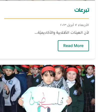
تبرعات‎‎
الأربعاء ١٢ أبريل ٢٠٢٣
لأن الهيئات الطُلابية والأكاديميّة...
— تبرعات‎‎
Read More