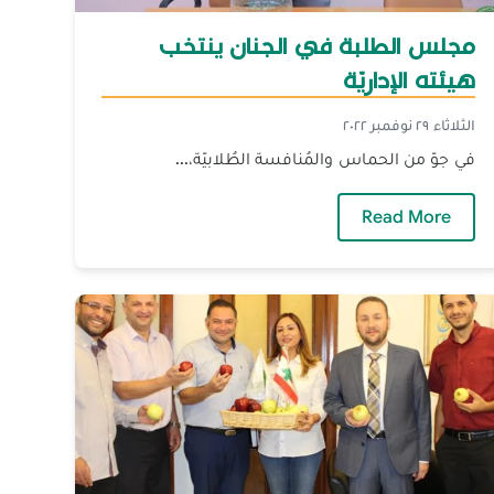
مجلس الطلبة في الجنان ينتخب
هيئته الإداريّة
الثلاثاء ٢٩ نوفمبر ٢٠٢٢
في جوّ من الحماس والمُنافسة الطُلابيّة،...
رحيل الداعية الدكتور "فتحي يكن" رحمه الله‎‎
— مجلس الطلبة في الجنان ينتخب هيئته الإداريّة
Read More