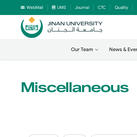
WebMail
UMS
Journal
CTC
Quality
Our Team
News & Eve
Miscellaneous