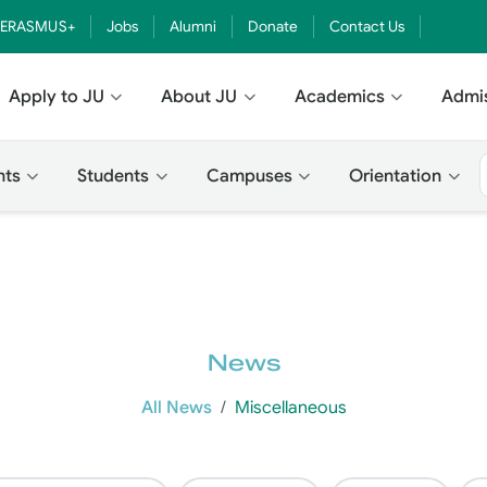
ERASMUS+
Jobs
Alumni
Donate
Contact Us
Apply to JU
About JU
Academics
Admi
nts
Students
Campuses
Orientation
News
All News
Miscellaneous