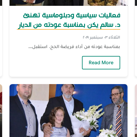
فعاليات سياسية ودبلوماسية تهنئ
د. سالم يكن بمناسبة عودته من الديار
المقدسة
الثلاثاء ٠٣ سبتمبر ٢٠١٩
بمناسبة عودته من أداء فريضة الحج، استقبل...
ابلس
— فعاليات سياسية ودبلوماسية تهنئ د. سالم
Read More