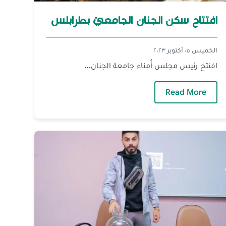
افتتاح سكن الجنان الجامعيّ بطرابلس
الخميس ٠٥ أكتوبر ٢٠٢٣
افتتح رئيس مجلس أُمناء جامعة الجنان...
— افتتاح سكن الجنان الجامعيّ بطرابلس
Read More
لذكرى السنويّة العاشرة لرحيل البروفسورة منى حداد يكن