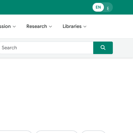
ع
EN
ssion
Research
Libraries