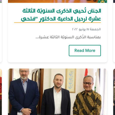
الجنان تُحيي الذكرى السنويّة الثالثة
عشرة لرحيل الداعية الدكتور "فتحي
يكن" رحمه الله‎‎
الجمعة ١٧ يونيو ٢٠٢٢
بمناسبة الذّكرى السنويّة الثالثة عشرة...
بوية رفضاً لصفقة القرن
— الجنان تُحيي الذكرى السنويّة الثالثة عشرة ل
Read More