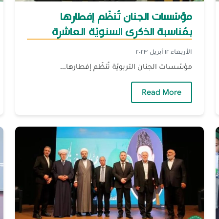
مؤسّسات الجنان تُنظّم إفطارها
بمُناسبة الذكرى السنويّة العاشرة
لرحيل البروفسورة منى حداد يكن
الأربعاء ١٢ أبريل ٢٠٢٣
مؤسّسات الجنان التربويّة تُنظّم إفطارها...
— مؤسّسات الجنان تُنظّم إفطارها بمُناسبة ا
Read More