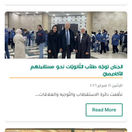
الجنان توجّه طلاّب الثّانويّات نحو مستقبلهم
الأكاديميّ
الإثنين ١٦ فبراير ٢٠٢٦
نظّمت دائرة الاستقطاب والتّوجيه والعلاقات...
— الجنان توجّه طلاّب الثّانويّات نحو مستقبلهم ال
Read More