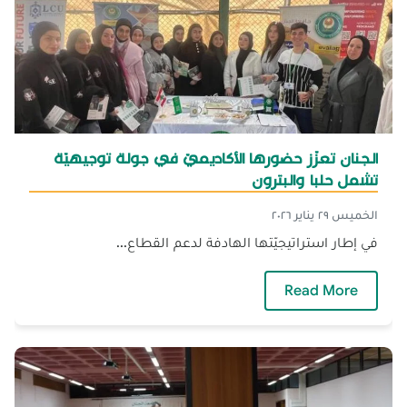
الجنان تعزّز حضورها الأكاديميّ في جولة توجيهيّة
تشمل حلبا والبترون
الخميس ٢٩ يناير ٢٠٢٦
في إطار استراتيجيّتها الهادفة لدعم القطاع...
— الجنان تعزّز حضورها الأكاديميّ في جولة توجيهي
Read More