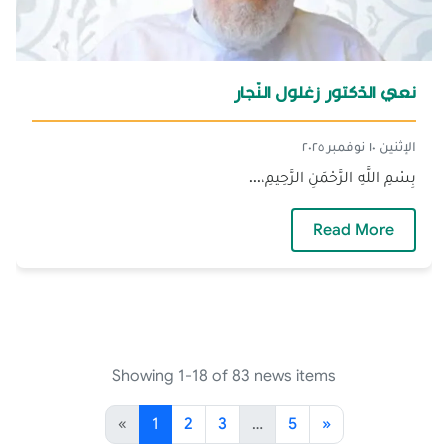
نعي الدّكتور زغلول النّجار
الإثنين ١٠ نوفمبر ٢٠٢٥
بِسْمِ اللَّهِ الرَّحْمَنِ الرَّحِيمِ،...
— نعي الدّكتور زغلول النّجار
Read More
Showing 1-18 of 83 news items
«
1
2
3
…
5
»