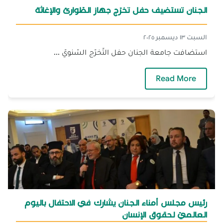
الجنان تستضيف حفل تخرّج جهاز الطّوارئ والإغاثة
السبت ١٣ ديسمبر ٢٠٢٥
استضافت جامعة الجنان حفل التّخرّج السّنويّ ...
— الجنان تستضيف حفل تخرّج جهاز الطّوارئ والإ
Read More
رئيس مجلس أمناء الجنان يشارك في الاحتفال باليوم
العالميّ لحقوق الإنسان