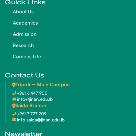
Quick Links
About Us
Academics
Admission
Research
Campus Life
Contact Us
Tripoli — Main Campus
+961 6 447 900
info@jinan.edu.lb
Saida Branch
+961 7 727 209
info.saida@jinan.edu.lb
Newsletter