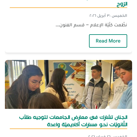
الرّوح
الخميس ٣٠ أبريل ٢٠٢٦
نظّمت كلّيّة الإعلام – قسم الفنون...
— الجنان تحتفي بنتاج طلّابها الفنّيّ في معرض فن
Read More
الجنان تشارك في معارض الجامعات لتوجيه طلّاب
الثّانويّات نحو مسارات أكاديميّة واعدة
الخميس ٢٦ فبراير ٢٠٢٦