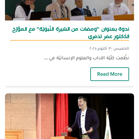
ندوة بعنوان "ومضات من السّيرة النّبويّة" مع المؤرِّخ
الدّكتور عمر تدمري
الخميس ٣٠ أكتوبر ٢٠٢٥
نظَّمت كلّيّة الآداب والعلوم الإنسانيّة في ...
— ندوة بعنوان "ومضات من السّيرة النّبويّة" مع ال
Read More