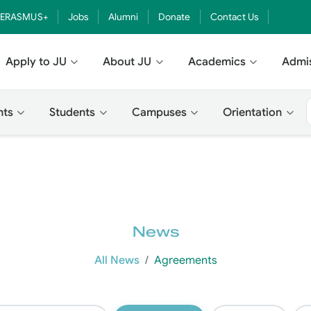
ERASMUS+
Jobs
Alumni
Donate
Contact Us
Apply to JU
About JU
Academics
Admi
nts
Students
Campuses
Orientation
News
All News
Agreements