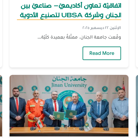
اتفاقيّة تعاون أكاديميّ– صناعيّ بين
الجنان وشركة UBSA لتصنيع الأدوية
الإثنين ٢٢ ديسمبر ٢٠٢٥
وقّعت جامعة الجنان، ممثّلةً بعميدة كلّيّة...
 سبل التّعاون التّربوي
— اتفاقيّة تعاون أكاديميّ– صناعيّ بين الجنان وشركة UBSA لتص
Read More