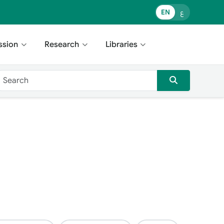
ع
EN
ssion
Research
Libraries