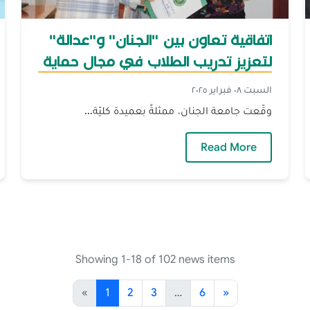
اتفاقية تعاون بين "الجنان" و"عدالة"
لتعزيز تدريب الطلاب في مجال حماية
الأحداث
السبت ٠٨ فبراير ٢٠٢٥
وقّعت جامعة الجنان، ممثلةً بعميدة كليّة...
قابة المحامين
— اتفاقية تعاون بين "الجنان" و"عدالة" لتعزي
Read More
Showing 1-18 of 102 news items
«
1
2
3
…
6
»