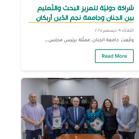
شراكة دوليّة لتعزيز البحث والتّعليم
بين الجنان وجامعة نجم الدّين أربكان
في تركيّا
الثلاثاء ٠٩ ديسمبر ٢٠٢٥
وقّعت جامعة الجنان، ممثّلة برئيس مجلس...
للّبنانيّة لتعزيز السّلامة المجتمعيّة
— شراكة دوليّة لتعزيز البحث والتّعليم بين الجنان وج
Read More