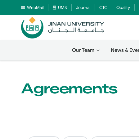
WebMail
UMS
Journal
CTC
Quality
Our Team
News & Eve
Agreements