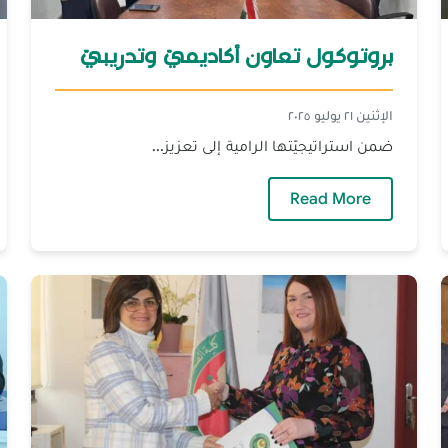
بروتوكول تعاون أكاديميّ وتدريبيّ‎
الإثنين ٢١ يوليو ٢٠٢٥
ضمن استراتيجيّتها الرامية إلى تعزيز...
— بروتوكول تعاون أكاديميّ وتدريبيّ‎
Read More
تشفى الشّفاء التخصّصي