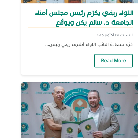
اللواء ريفي يكرّم رئيس مجلس أمناء
الجامعة د. سالم يكن ويوقّع
بروتوكول تعاون مشترك
السبت ٢٥ أكتوبر ٢٠٢٥
كرّم سعادة النائب اللواء أشرف ريفي رئيس...
- الإنسان
— اللواء ريفي يكرّم رئيس مجلس أمناء الجامعة د.
Read More