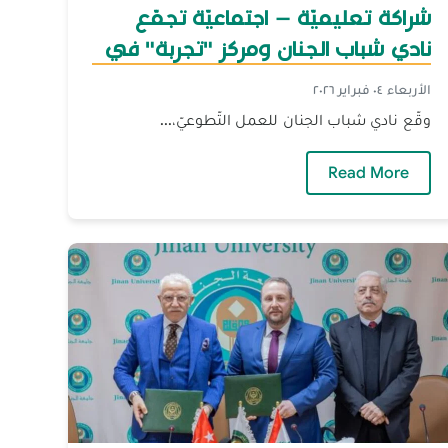
شراكة تعليميّة – اجتماعيّة تجمّع
نادي شباب الجنان ومركز "تجربة" في
طرابلس
الأربعاء ٠٤ فبراير ٢٠٢٦
وقّع نادي شباب الجنان للعمل التّطوعيّ،...
نيع الأدوية
— شراكة تعليميّة – اجتماعيّة تجمّع نادي شباب ال
Read More