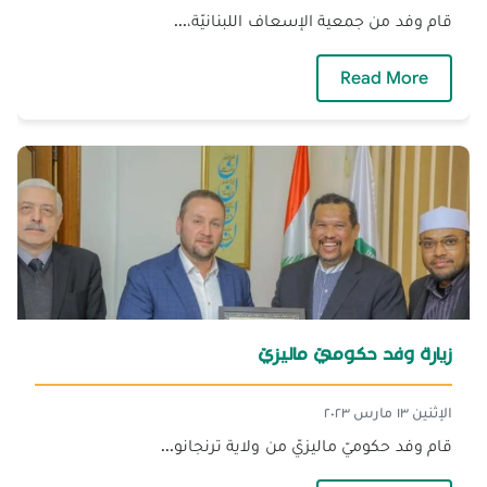
قام وفد من جمعية الإسعاف اللبنانيّة،...
— وفد من جمعية الإسعاف اللبنانيّة
Read More
زيارة وفد حكوميّ ماليزيّ
الإثنين ١٣ مارس ٢٠٢٣
قام وفد حكوميّ ماليزيّ من ولاية ترنجانو...