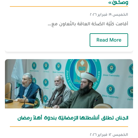
وصحّيّ»
الخميس ١٩ فبراير ٢٠٢٦
أقامت كلّيّة الصّحّة العامّة بالتّعاون مع...
— الجنان تُقيم نشاطًا رمضانيًّا توعويًّا بعنوان «ص
Read More
الجنان تطلق أنشطتها الرّمضانيّة بندوة أهلًا رمضان
الخميس ١٢ فبراير ٢٠٢٦