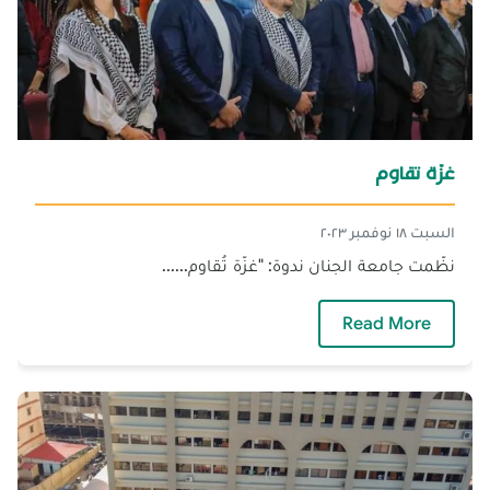
غزّة تقاوم
السبت ١٨ نوفمبر ٢٠٢٣
نظّمت جامعة الجنان ندوة: "غزّة تُقاوم......
— غزّة تقاوم
Read More