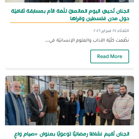
الجنان تُحيي اليوم العالميّ للّغة الأم بمسابقة ثقافيّة
حول مدن فلسطين وقراها
الثلاثاء ٢٤ فبراير ٢٠٢٦
نظّمت كلّيّة الآداب والعلوم الإنسانيّة في...
— الجنان تُحيي اليوم العالميّ للّغة الأم بمساب
Read More
الجنان تُقيم نشاطًا رمضانيًّا توعويًّا بعنوان «صيام واعٍ