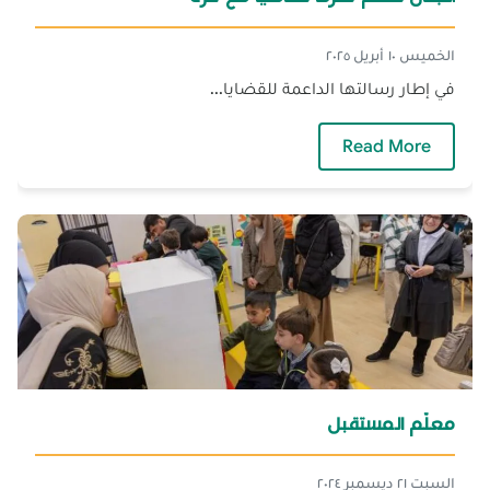
الخميس ١٠ أبريل ٢٠٢٥
في إطار رسالتها الداعمة للقضايا...
— الجنان تنظّم تحرّكًّا تضامنيًّا مع غزة
Read More
معلّم المستقبل
السبت ٢١ ديسمبر ٢٠٢٤