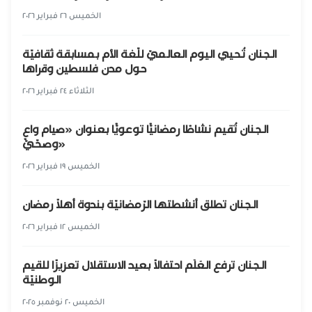
الخميس ٢٦ فبراير ٢٠٢٦
الجنان تُحيي اليوم العالميّ للّغة الأم بمسابقة ثقافيّة
حول مدن فلسطين وقراها
الثلاثاء ٢٤ فبراير ٢٠٢٦
الجنان تُقيم نشاطًا رمضانيًّا توعويًّا بعنوان «صيام واعٍ
وصحّيّ»
الخميس ١٩ فبراير ٢٠٢٦
الجنان تطلق أنشطتها الرّمضانيّة بندوة أهلًا رمضان
الخميس ١٢ فبراير ٢٠٢٦
الجنان ترفع العَلَم احتفالًا بعيد الاستقلال تعزيزًا للقيم
الوطنيّة
الخميس ٢٠ نوفمبر ٢٠٢٥