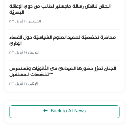
الجنان تناقش رسالة ماجستير لطالب من ذوي الإعاقة
البصريّة
الخميس ٣٠ أبريل ٢٠٢٦
محاضرة تخصّصيّة لعميد العلوم السّياسيّة حول القضاء
الإداريّ
الأربعاء ٢٩ أبريل ٢٠٢٦
الجنان تعزّز حضورها الميدانيّ في الثّانويّات وتستعرض
"تخصّصات المستقبل"
الإثنين ٢٧ أبريل ٢٠٢٦
Back to All News