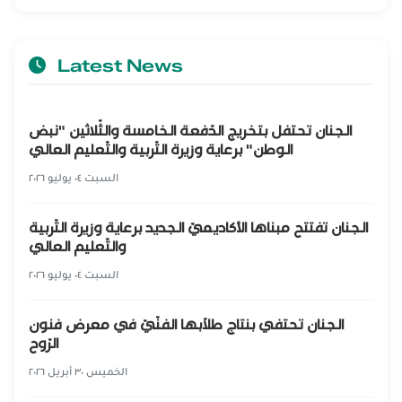
Latest News
الجنان تحتفل بتخريج الدّفعة الخامسة والثّلاثين "نبض
الوطن" برعاية وزيرة التّربية والتّعليم العالي
السبت ٠٤ يوليو ٢٠٢٦
الجنان تفتتح مبناها الأكاديميّ الجديد برعاية وزيرة التّربية
والتّعليم العالي
السبت ٠٤ يوليو ٢٠٢٦
الجنان تحتفي بنتاج طلّابها الفنّيّ في معرض فنون
الرّوح
الخميس ٣٠ أبريل ٢٠٢٦