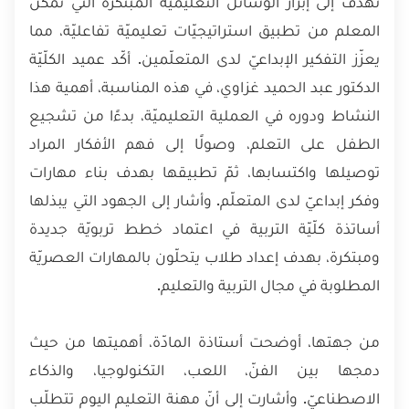
تهدف إلى إبراز الوسائل التعليميّة المبتكرة الّتي تُمكّن
المعلم من تطبيق استراتيجيّات تعليميّة تفاعليّة، مما
يعزّز التفكير الإبداعيّ لدى المتعلّمين. أكّد عميد الكلّيّة
الدكتور عبد الحميد غزاوي، في هذه المناسبة، أهمية هذا
النشاط ودوره في العملية التعليميّة، بدءًا من تشجيع
الطفل على التعلم، وصولًا إلى فهم الأفكار المراد
توصيلها واكتسابها، ثمّ تطبيقها بهدف بناء مهارات
وفكر إبداعيّ لدى المتعلّم. وأشار إلى الجهود التي يبذلها
أساتذة كلّيّة التربية في اعتماد خطط تربويّة جديدة
ومبتكرة، بهدف إعداد طلاب يتحلّون بالمهارات العصريّة
المطلوبة في مجال التربية والتعليم.
من جهتها، أوضحت أستاذة المادّة، أهميتها من حيث
دمجها بين الفنّ، اللعب، التكنولوجيا، والذكاء
الاصطناعيّ. وأشارت إلى أنّ مهنة التعليم اليوم تتطلّب