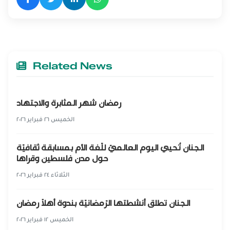
Related News
رمضان شهر المثابرة والاجتهاد
الخميس ٢٦ فبراير ٢٠٢٦
الجنان تُحيي اليوم العالميّ للّغة الأم بمسابقة ثقافيّة
حول مدن فلسطين وقراها
الثلاثاء ٢٤ فبراير ٢٠٢٦
الجنان تطلق أنشطتها الرّمضانيّة بندوة أهلًا رمضان
الخميس ١٢ فبراير ٢٠٢٦