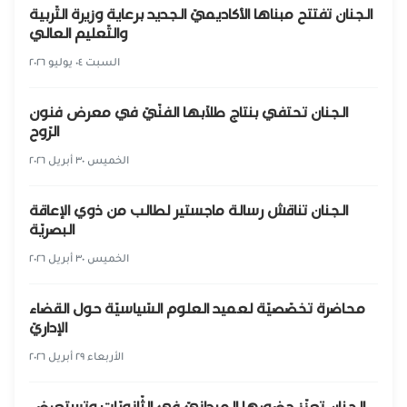
الجنان تفتتح مبناها الأكاديميّ الجديد برعاية وزيرة التّربية
والتّعليم العالي
السبت ٠٤ يوليو ٢٠٢٦
الجنان تحتفي بنتاج طلّابها الفنّيّ في معرض فنون
الرّوح
الخميس ٣٠ أبريل ٢٠٢٦
الجنان تناقش رسالة ماجستير لطالب من ذوي الإعاقة
البصريّة
الخميس ٣٠ أبريل ٢٠٢٦
محاضرة تخصّصيّة لعميد العلوم السّياسيّة حول القضاء
الإداريّ
الأربعاء ٢٩ أبريل ٢٠٢٦
الجنان تعزّز حضورها الميدانيّ في الثّانويّات وتستعرض