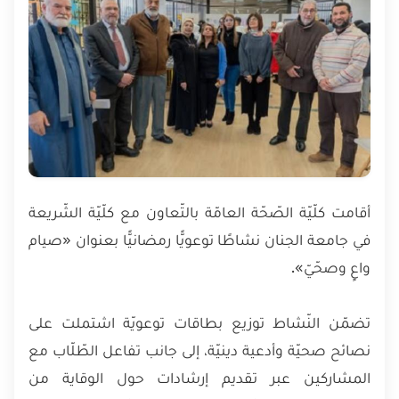
أقامت كلّيّة الصّحّة العامّة بالتّعاون مع كلّيّة الشّريعة
في جامعة الجنان نشاطًا توعويًّا رمضانيًّا بعنوان «صيام
واعٍ وصحّيّ».
تضمّن النّشاط توزيع بطاقات توعويّة اشتملت على
نصائح صحيّة وأدعية دينيّة، إلى جانب تفاعل الطّلّاب مع
المشاركين عبر تقديم إرشادات حول الوقاية من