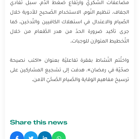
مضاعفات السّكريّ وارتفاع ضغط الدّم، سبل تفادي
الجفاف، تنظيم النّوم، الاستخدام الصّحيح للأدوية خلال
الصّيام والاعتدال في استهلاك الكافيين والتّدخين. كما
جرى تأكيد ضرورة الحدّ من هدر الطّعام من خلال
التّخطيط المتوازن للوجبات.
واختُتم النّشاط بفقرة تفاعليّة بعنوان «اكتب نصيحة
صحّيّة في رمضان»، هدفت إلى تشجيع المشاركين على
ترسيخ مفاهيم الوقاية والصّيام الصّحّيّ الآمن.
Share this news