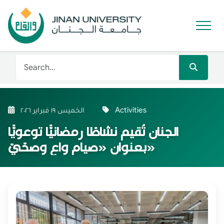
Activities
الخميس ١٩ فبراير ٢٠٢٦
الجنان تُقيم نشاطًا رمضانيًّا توعويًّا
بعنوان «صيام واعٍ وصحّيّ»