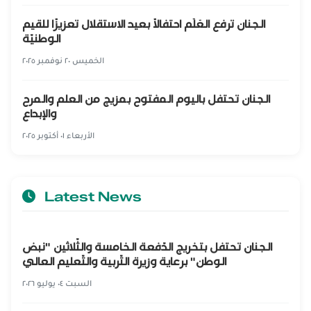
الجنان ترفع العَلَم احتفالًا بعيد الاستقلال تعزيزًا للقيم
الوطنيّة
الخميس ٢٠ نوفمبر ٢٠٢٥
الجنان تحتفل باليوم المفتوح بمزيج من العلم والمرح
والإبداع
الأربعاء ٠١ أكتوبر ٢٠٢٥
Latest News
الجنان تحتفل بتخريج الدّفعة الخامسة والثّلاثين "نبض
الوطن" برعاية وزيرة التّربية والتّعليم العالي
السبت ٠٤ يوليو ٢٠٢٦