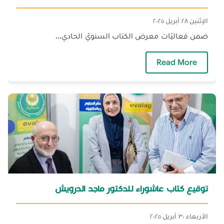
الإثنين ٢٨ أبريل ٢٠٢٥
ضمن فعاليّات معرض الكتاب السنويّ الحادي...
— توقيع إصدار نقديّ جديد للدكتورة وداد الأيوبي
Read More
توقيع كتاب عاشوراء للدكتور ماجد الدرويش
الأربعاء ٣٠ أبريل ٢٠٢٥