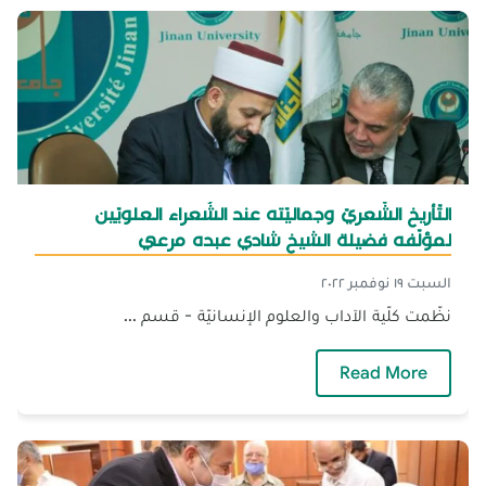
التّأريخ الشّعريّ وجماليّته عند الشُعراء العلويّين
لمؤلّفه فضيلة الشيخ شادي عبده مرعي
السبت ١٩ نوفمبر ٢٠٢٢
نظّمت كلّية الآداب والعلوم الإنسانيّة - قسم ...
— التّأريخ الشّعريّ وجماليّته عند الشُعراء العل
Read More