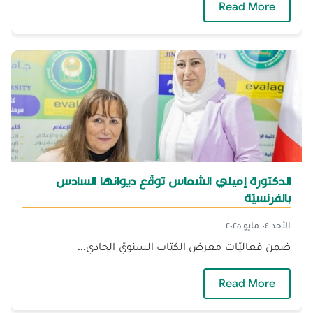
— توقيع كتاب للدكتورة فاطمة مراد
Read More
الدكتورة إميلي الشماس توقّع ديوانها السادس
بالفرنسيّة
الأحد ٠٤ مايو ٢٠٢٥
ضمن فعاليّات معرض الكتاب السنويّ الحادي...
— الدكتورة إميلي الشماس توقّع ديوانها السادس
Read More