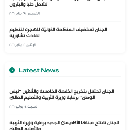
تشمل حلبا والبترون
الخميس ٢٩ يناير ٢٠٢٦
الجنان تستضيف المنظّمة الدّوليّة للهجرة لتنظيم
لقاءات تشاوريّة
الإثنين ١٢ يناير ٢٠٢٦
Latest News
الجنان تحتفل بتخريج الدّفعة الخامسة والثّلاثين "نبض
الوطن" برعاية وزيرة التّربية والتّعليم العالي
السبت ٠٤ يوليو ٢٠٢٦
الجنان تفتتح مبناها الأكاديميّ الجديد برعاية وزيرة التّربية
والتّعليم العالي