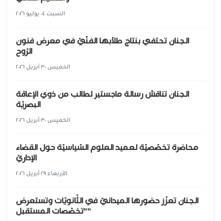
السبت ٠٤ يوليو ٢٠٢٦
الجنان تحتفي بنتاج طلّابها الفنّيّ في معرض فنون
الرّوح
الخميس ٣٠ أبريل ٢٠٢٦
الجنان تناقش رسالة ماجستير لطالب من ذوي الإعاقة
البصريّة
الخميس ٣٠ أبريل ٢٠٢٦
محاضرة تخصّصيّة لعميد العلوم السّياسيّة حول القضاء
الإداريّ
الأربعاء ٢٩ أبريل ٢٠٢٦
الجنان تعزّز حضورها الميدانيّ في الثّانويّات وتستعرض
"تخصّصات المستقبل"