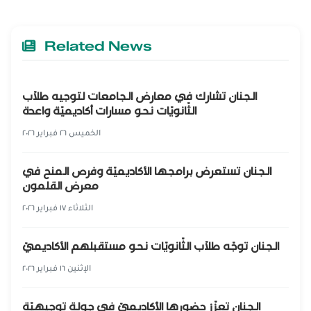
Related News
الجنان تشارك في معارض الجامعات لتوجيه طلّاب
الثّانويّات نحو مسارات أكاديميّة واعدة
الخميس ٢٦ فبراير ٢٠٢٦
الجنان تستعرض برامجها الأكاديميّة وفرص المنح في
معرض القلمون
الثلاثاء ١٧ فبراير ٢٠٢٦
الجنان توجّه طلاّب الثّانويّات نحو مستقبلهم الأكاديميّ
الإثنين ١٦ فبراير ٢٠٢٦
الجنان تعزّز حضورها الأكاديميّ في جولة توجيهيّة