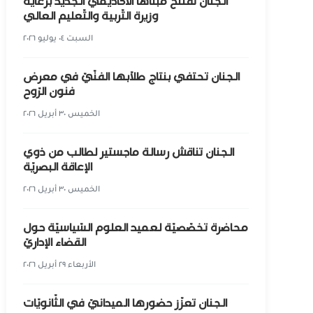
الجنان تفتتح مبناها الأكاديميّ الجديد برعاية
وزيرة التّربية والتّعليم العالي
السبت ٠٤ يوليو ٢٠٢٦
الجنان تحتفي بنتاج طلّابها الفنّيّ في معرض
فنون الرّوح
الخميس ٣٠ أبريل ٢٠٢٦
الجنان تناقش رسالة ماجستير لطالب من ذوي
الإعاقة البصريّة
الخميس ٣٠ أبريل ٢٠٢٦
محاضرة تخصّصيّة لعميد العلوم السّياسيّة حول
القضاء الإداريّ
الأربعاء ٢٩ أبريل ٢٠٢٦
الجنان تعزّز حضورها الميدانيّ في الثّانويّات