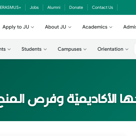
ERASMUS+
Jobs
Alumni
Donate
Contact Us
Apply to JU
About JU
Academics
Admi
nts
Students
Campuses
Orientation
ها الأكاديميّة وفرص ال