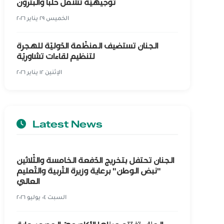
توجيهيّة تشمل حلبا والبترون
الخميس ٢٩ يناير ٢٠٢٦
الجنان تستضيف المنظّمة الدّوليّة للهجرة
لتنظيم لقاءات تشاوريّة
الإثنين ١٢ يناير ٢٠٢٦
Latest News
الجنان تحتفل بتخريج الدّفعة الخامسة والثّلاثين
"نبض الوطن" برعاية وزيرة التّربية والتّعليم
العالي
السبت ٠٤ يوليو ٢٠٢٦