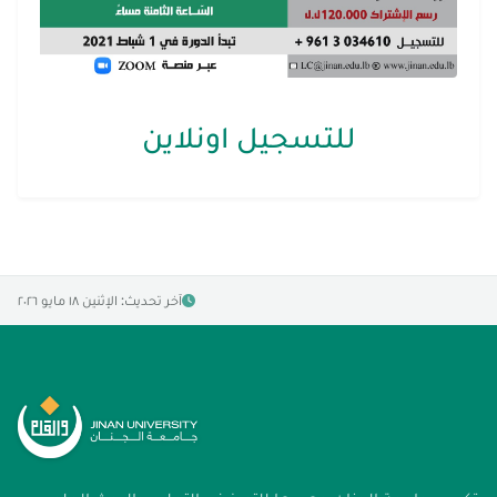
للتسجيل اونلاين
آخر تحديث: الإثنين ١٨ مايو ٢٠٢٦