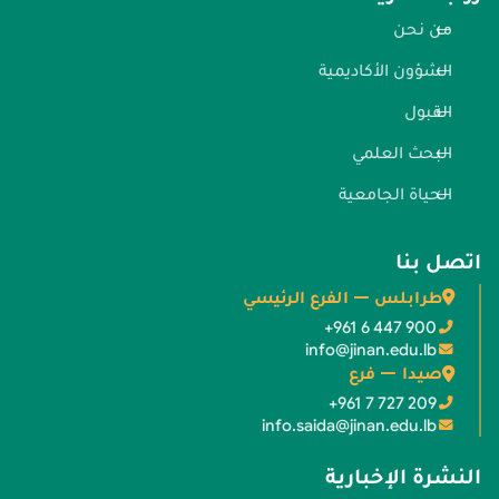
من نحن
الشؤون الأكاديمية
القبول
البحث العلمي
الحياة الجامعية
اتصل بنا
طرابلس — الفرع الرئيسي
+961 6 447 900
info@jinan.edu.lb
صيدا — فرع
+961 7 727 209
info.saida@jinan.edu.lb
النشرة الإخبارية