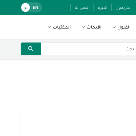
الخريجون
التبرع
اتصل بنا
EN
ع
القبول
الأبحاث
المكتبات