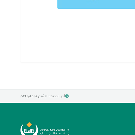
آخر تحديث: الإثنين ١٨ مايو ٢٠٢٦