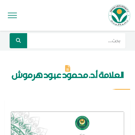
العلامة أ.د. محمود عبود هرموش