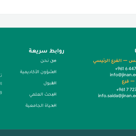
روابط سريعة
س — الفرع الرئيسي
من نحن
+961 6 44
الشؤون الأكاديمية
info@jinan.e
ت
— فرع
القبول
ا
+961 7 72
وا
البحث العلمي
info.saida@jinan.e
الحياة الجامعية