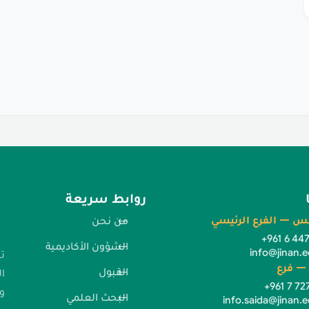
روابط سريعة
س — الفرع الرئيسي
من نحن
+961 6 44
الشؤون الأكاديمية
info@jinan.e
ت
— فرع
القبول
ا
+961 7 72
وا
البحث العلمي
info.saida@jinan.e