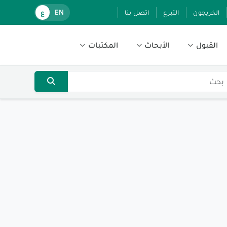
الخريجون
التبرع
اتصل بنا
EN
ع
القبول
الأبحاث
المكتبات