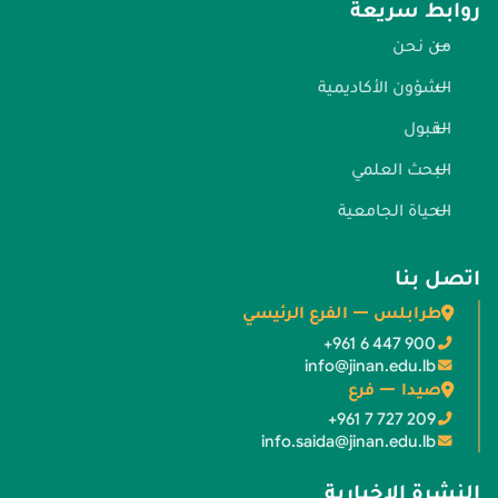
روابط سريعة
من نحن
الشؤون الأكاديمية
القبول
البحث العلمي
الحياة الجامعية
اتصل بنا
طرابلس — الفرع الرئيسي
+961 6 447 900
info@jinan.edu.lb
صيدا — فرع
+961 7 727 209
info.saida@jinan.edu.lb
النشرة الإخبارية